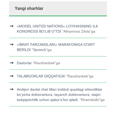
Yangi sharhlar
«MODEL UNITED NATIONS» LOYIHASINING ILK
KONGRESSI BOʻLIB O’TDI
"
Athamova Zilola
"ga
«IBRAT FARZANDLARI» MARAFONIGA START
BERILDI
"
Sevinch
"ga
Dasturlar
"
Ravshanbek
"ga
TALABGORLAR DIQQATIGA!
"
Ravshanbek
"ga
Andijon davlat chet tillari instituti quyidagi ixtisosliklar
bo‘yicha doktorantura, tayanch doktorantura, stajor-
tadqiqotchilik uchun qabul e’lon qiladi.
"
Khamidullo
"ga