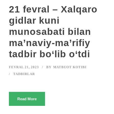
21 fevral – Xalqaro
gidlar kuni
munosabati bilan
ma’naviy-ma’rifiy
tadbir bo‘lib o‘tdi
FEVRAL 21, 2023
BY
MATBUOT KOTIBI
TADBIRLAR
Read More