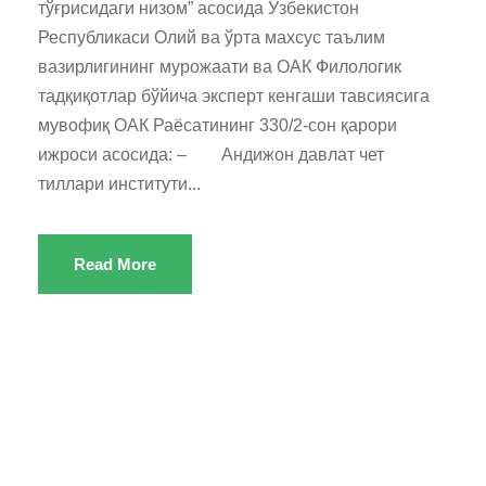
тўғрисидаги низом” асосида Ўзбекистон
Республикаси Олий ва ўрта махсус таълим
вазирлигининг мурожаати ва ОАК Филологик
тадқиқотлар бўйича эксперт кенгаши тавсиясига
мувофиқ ОАК Раёсатининг 330/2-сон қарори
ижроси асосида: – Андижон давлат чет
тиллари институти...
Read More