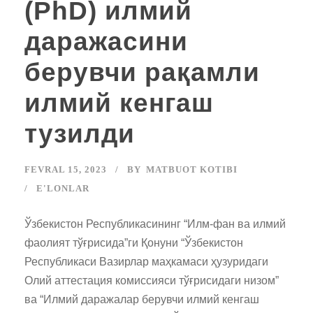
(PhD) илмий
даражасини
берувчи рақамли
илмий кенгаш
тузилди
FEVRAL 15, 2023
BY
MATBUOT KOTIBI
E'LONLAR
Ўзбекистон Республикасининг “Илм-фан ва илмий
фаолият тўғрисида”ги Қонуни “Ўзбекистон
Республикаси Вазирлар маҳкамаси ҳузуридаги
Олий аттестация комиссияси тўғрисидаги низом”
ва “Илмий даражалар берувчи илмий кенгаш