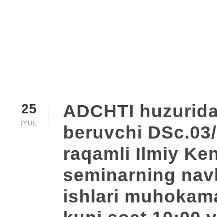
Category
ADCHTI huzuridag
25
IYUL
beruvchi DSc.03/
raqamli Ilmiy Ke
seminarning navb
ishlari muhokamas