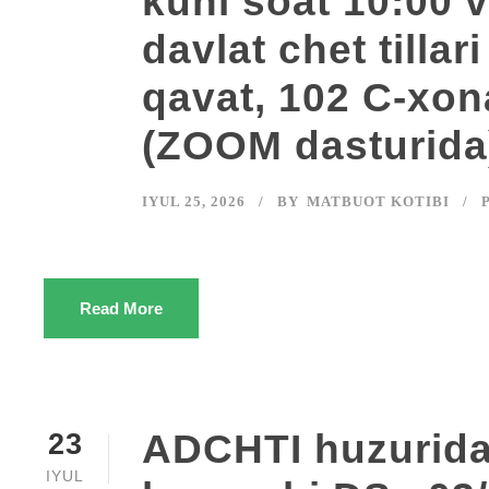
kuni soat 10:00 
davlat chet tillari
qavat, 102 C-xon
(ZOOM dasturida) 
IYUL 25, 2026
BY
MATBUOT KOTIBI
Read More
ADCHTI huzuridag
23
IYUL