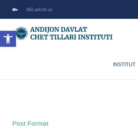
360.adchti.uz
Open toolbar
INSTITUT
Post Format