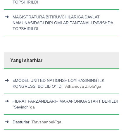
TOPSHIRILDI
MAGISTRATURA BITIRUVCHILARIGA DAVLAT
NAMUNASIDAGI DIPLOMLAR TANTANALI RAVISHDA
TOPSHIRILDI
Yangi sharhlar
«MODEL UNITED NATIONS» LOYIHASINING ILK
KONGRESSI BOʻLIB O’TDI
"
Athamova Zilola
"ga
«IBRAT FARZANDLARI» MARAFONIGA START BERILDI
"
Sevinch
"ga
Dasturlar
"
Ravshanbek
"ga