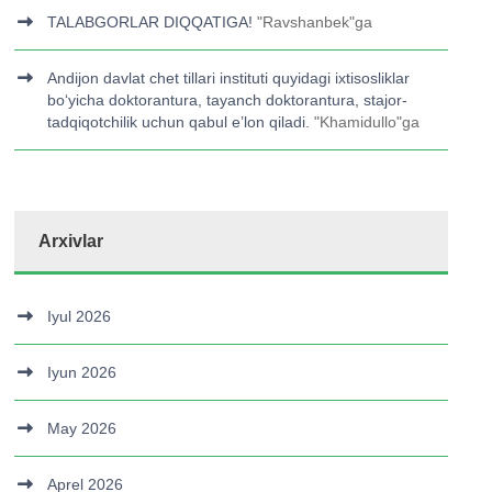
TALABGORLAR DIQQATIGA!
"
Ravshanbek
"ga
Andijon davlat chet tillari instituti quyidagi ixtisosliklar
bo‘yicha doktorantura, tayanch doktorantura, stajor-
tadqiqotchilik uchun qabul e’lon qiladi.
"
Khamidullo
"ga
Arxivlar
Iyul 2026
Iyun 2026
May 2026
Aprel 2026