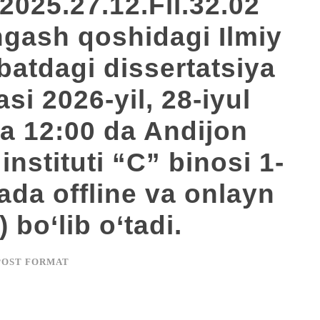
2025.27.12.Fil.32.02
ngash qoshidagi Ilmiy
atdagi dissertatsiya
i 2026-yil, 28-iyul
va 12:00 da Andijon
 instituti “C” binosi 1-
ada offline va onlayn
bo‘lib o‘tadi.
POST FORMAT