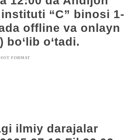
va 12:00 da Andijon
 instituti “C” binosi 1-
ada offline va onlayn
bo‘lib o‘tadi.
POST FORMAT
i ilmiy darajalar