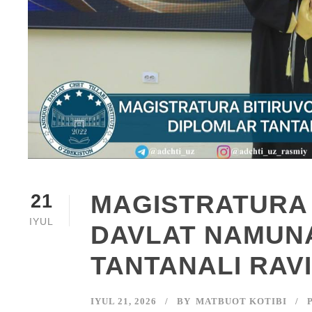
MAGISTRATURA 
21
IYUL
DAVLAT NAMUN
TANTANALI RAV
IYUL 21, 2026
BY
MATBUOT KOTIBI