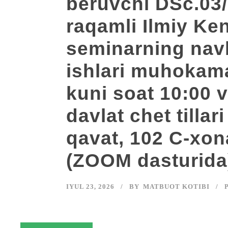
beruvchi DSc.03/
raqamli Ilmiy Ke
seminarning navb
ishlari muhokamas
kuni soat 10:00 
davlat chet tillari
qavat, 102 C-xon
(ZOOM dasturida) 
IYUL 23, 2026
BY
MATBUOT KOTIBI