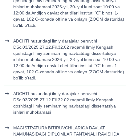
qoshidagi Ilmiy seminarning navbatdagi dissertatsiya
ishlari muhokamasi 2026-yil, 30-iyul kuni soat 10:00 va
12:00 da Andijon davlat chet tillari instituti “C” binosi 1-
qavat, 102 C-xonada offline va onlayn (ZOOM dasturida)
bo‘lib o‘tadi.
ADCHTI huzuridagi ilmiy darajalar beruvchi
DSc.03/2025.27.12.Fil.32.02 raqamli Ilmiy Kengash
qoshidagi Ilmiy seminarning navbatdagi dissertatsiya
ishlari muhokamasi 2026-yil, 28-iyul kuni soat 10:00 va
12:00 da Andijon davlat chet tillari instituti “C” binosi 1-
qavat, 102 C-xonada offline va onlayn (ZOOM dasturida)
bo‘lib o‘tadi.
ADCHTI huzuridagi ilmiy darajalar beruvchi
DSc.03/2025.27.12.Fil.32.02 raqamli Ilmiy Kengash
qoshidagi Ilmiy seminarning navbatdagi dissertatsiya
ishlari muhokamasi
MAGISTRATURA BITIRUVCHILARIGA DAVLAT
NAMUNASIDAGI DIPLOMLAR TANTANALI RAVISHDA