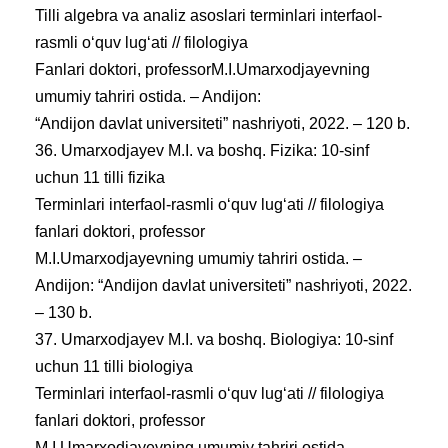
Tilli algebra va analiz asoslari terminlari interfaol-
rasmli oʻquv lugʻati // filologiya
Fanlari doktori, professorM.I.Umarxodjayevning
umumiy tahriri ostida. – Andijon:
“Andijon davlat universiteti” nashriyoti, 2022. – 120 b.
36. Umarxodjayev M.I. va boshq. Fizika: 10-sinf
uchun 11 tilli fizika
Terminlari interfaol-rasmli oʻquv lugʻati // filologiya
fanlari doktori, professor
M.I.Umarxodjayevning umumiy tahriri ostida. –
Andijon: “Andijon davlat universiteti” nashriyoti, 2022.
– 130 b.
37. Umarxodjayev M.I. va boshq. Biologiya: 10-sinf
uchun 11 tilli biologiya
Terminlari interfaol-rasmli oʻquv lugʻati // filologiya
fanlari doktori, professor
M.I.Umarxodjayevning umumiy tahriri ostida. –