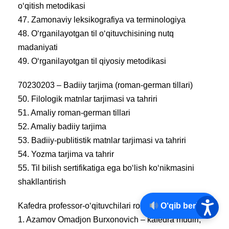
o‘qitish metodikasi
47. Zamonaviy leksikografiya va terminologiya
48. O‘rganilayotgan til o‘qituvchisining nutq
madaniyati
49. O‘rganilayotgan til qiyosiy metodikasi
70230203 – Badiiy tarjima (roman-german tillari)
50. Filologik matnlar tarjimasi va tahriri
51. Amaliy roman-german tillari
52. Amaliy badiiy tarjima
53. Badiiy-publitistik matnlar tarjimasi va tahriri
54. Yozma tarjima va tahrir
55. Til bilish sertifikatiga ega bo‘lish ko‘nikmasini
shakllantirish
O‘qib berish
Kafedra professor-o‘qituvchilari ro‘yxati
1. Azamov Omadjon Burxonovich – kafedra mudiri,