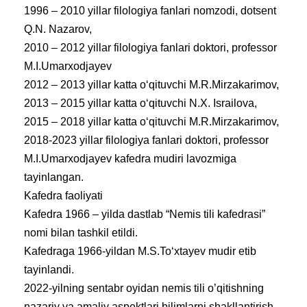
1996 – 2010 yillar filologiya fanlari nomzodi, dotsent
Q.N. Nazarov,
2010 – 2012 yillar filologiya fanlari doktori, professor
M.I.Umarxodjayev
2012 – 2013 yillar katta o‘qituvchi M.R.Mirzakarimov,
2013 – 2015 yillar katta o‘qituvchi N.X. Israilova,
2015 – 2018 yillar katta o‘qituvchi M.R.Mirzakarimov,
2018-2023 yillar filologiya fanlari doktori, professor
M.I.Umarxodjayev kafedra mudiri lavozmiga
tayinlangan.
Kafedra faoliyati
Kafedra 1966 – yilda dastlab “Nemis tili kafedrasi”
nomi bilan tashkil etildi.
Kafedraga 1966-yildan M.S.To‘xtayev mudir etib
tayinlandi.
2022-yilning sentabr oyidan nemis tili o’qitishning
nazariy va amaliy aspektlari bilimlarni shakllantirish