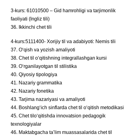
3-kurs: 61010500 – Gid hamrohligi va tarjimonlik
faoliyati (Ingliz tili)
36. Ikkinchi chet tili
4-kurs:5111400- Xorijiy til va adabiyoti: Nemis tili
37. O‘qish va yozish amaliyoti
38. Chet til o‘qitishning integrallashgan kursi
39. O‘rganilayotgan til stilistika
40. Qiyosiy tipologiya
41. Nazariy grammatika
42. Nazariy fonetika
43. Tarjima nazariyasi va amaliyoti
44. Boshlang‘ich sinflarda chet til o‘qitish metodikasi
45. Chet tilo‘qitishda innovatsion pedagogik
texnologiyalar
46. Maktabgacha ta’lim muassasalarida chet til