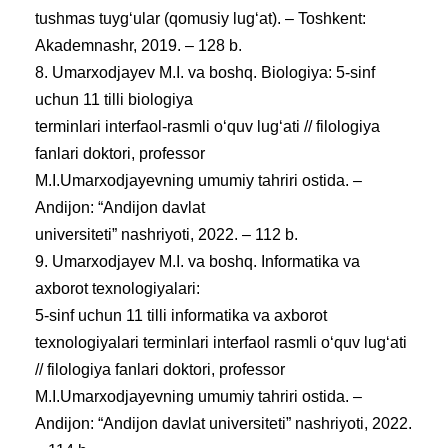
tushmas tuyg‘ular (qomusiy lug‘at). – Toshkent:
Akademnashr, 2019. – 128 b.
8. Umarxodjayev M.I. va boshq. Biologiya: 5-sinf
uchun 11 tilli biologiya
terminlari interfaol-rasmli oʻquv lugʻati // filologiya
fanlari doktori, professor
M.I.Umarxodjayevning umumiy tahriri ostida. –
Andijon: “Andijon davlat
universiteti” nashriyoti, 2022. – 112 b.
9. Umarxodjayev M.I. va boshq. Informatika va
axborot texnologiyalari:
5-sinf uchun 11 tilli informatika va axborot
texnologiyalari terminlari interfaol rasmli oʻquv lugʻati
// filologiya fanlari doktori, professor
M.I.Umarxodjayevning umumiy tahriri ostida. –
Andijon: “Andijon davlat universiteti” nashriyoti, 2022.