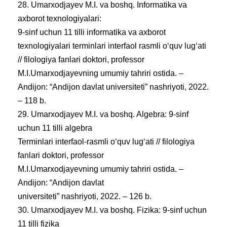
28. Umarxodjayev M.I. va boshq. Informatika va
axborot texnologiyalari:
9-sinf uchun 11 tilli informatika va axborot
texnologiyalari terminlari interfaol rasmli oʻquv lugʻati
// filologiya fanlari doktori, professor
M.I.Umarxodjayevning umumiy tahriri ostida. –
Andijon: “Andijon davlat universiteti” nashriyoti, 2022.
– 118 b.
29. Umarxodjayev M.I. va boshq. Algebra: 9-sinf
uchun 11 tilli algebra
Terminlari interfaol-rasmli oʻquv lugʻati // filologiya
fanlari doktori, professor
M.I.Umarxodjayevning umumiy tahriri ostida. –
Andijon: “Andijon davlat
universiteti” nashriyoti, 2022. – 126 b.
30. Umarxodjayev M.I. va boshq. Fizika: 9-sinf uchun
11 tilli fizika