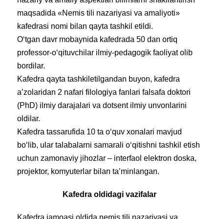
maqsadida «Nemis tili nazariyasi va amaliyoti»
kafedrasi nomi bilan qayta tashkil etildi.
O‘tgan davr mobaynida kafedrada 50 dan ortiq
professor-o‘qituvchilar ilmiy-pedagogik faoliyat olib
bordilar.
Kafedra qayta tashkiletilgandan buyon, kafedra
a’zolaridan 2 nafari filologiya fanlari falsafa doktori
(PhD) ilmiy darajalari va dotsent ilmiy unvonlarini
oldilar.
Kafedra tassarufida 10 ta o‘quv xonalari mavjud
bo‘lib, ular talabalarni samarali o‘qitishni tashkil etish
uchun zamonaviy jihozlar – interfaol elektron doska,
projektor, komyuterlar bilan ta’minlangan.
Kafedra oldidagi vazifalar
Kafedra jamoasi oldida nemis tili nazariyasi va