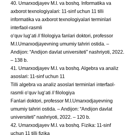
40. Umarxodjayev M.I. va boshq. Informatika va
axborot texnologiyalari: 11-sinf uchun 11 tilli
informatika va axborot texnologiyalari terminlari
interfaol-rasmli
oʻquv lugʻati // filologiya fanlari doktori, professor
M.I.Umarxodjayevning umumiy tahriri ostida. –
Andijon: “Andijon davlat universiteti” nashriyoti, 2022.
– 138 b.
41. Umarxodjayev M.I. va boshq. Algebra va analiz
asoslari: 11-sinf uchun 11
Tilli algebra va analiz asoslari terminlari interfaol-
rasmli oʻquv lugʻati // filologiya
Fanlari doktori, professor M.I.Umarxodjayevning
umumiy tahriri ostida. – Andijon: “Andijon davlat
universiteti” nashriyoti, 2022. – 120 b.
42. Umarxodjayev M.I. va boshq. Fizika: 11-sinf
uchun 11 tilli fizika