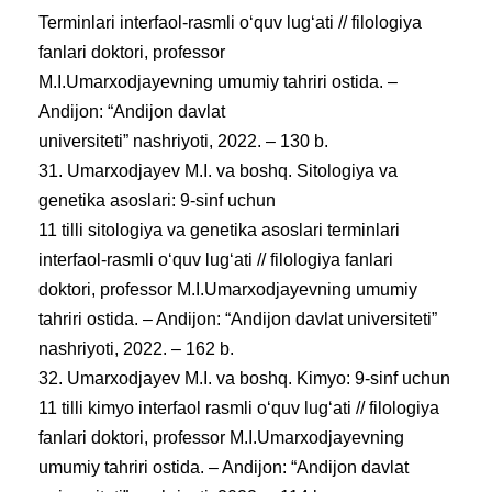
Terminlari interfaol-rasmli oʻquv lugʻati // filologiya
fanlari doktori, professor
M.I.Umarxodjayevning umumiy tahriri ostida. –
Andijon: “Andijon davlat
universiteti” nashriyoti, 2022. – 130 b.
31. Umarxodjayev M.I. va boshq. Sitologiya va
genetika asoslari: 9-sinf uchun
11 tilli sitologiya va genetika asoslari terminlari
interfaol-rasmli oʻquv lugʻati // filologiya fanlari
doktori, professor M.I.Umarxodjayevning umumiy
tahriri ostida. – Andijon: “Andijon davlat universiteti”
nashriyoti, 2022. – 162 b.
32. Umarxodjayev M.I. va boshq. Kimyo: 9-sinf uchun
11 tilli kimyo interfaol rasmli oʻquv lugʻati // filologiya
fanlari doktori, professor M.I.Umarxodjayevning
umumiy tahriri ostida. – Andijon: “Andijon davlat