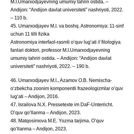
M.I.Umarxodjayevning umumiy tahriri ostida. –
Andijon: “Andijon davlat universiteti” nashriyoti, 2022.
– 110 b.
45. Umarxodjayev M.I. va boshq. Astronomiya: 11-sinf
uchun 11 tilli fizika
Astronomiya interfaol-rasmli oʻquv lugʻati // filologiya
fanlari doktori, professor M.I.Umarxodjayevning
umumiy tahriri ostida. – Andijon: “Andijon davlat
universiteti” nashriyoti, 2022. – 190 b.
46. Umarxodjayev M.I., Azamov O.B. Nemischa-
o‘zbekcha zoonim komponentli frazeologizmlar o’quv
lug‘ati – Andijon, 2016.
47. Israilova N.X. Pressetexte im DaF-Unterricht.
O’quv qo’llanma – Andijon, 2023.
48. Matqosimova M.E. Yozma tarjima. O’quv
qo’llanma – Andijon, 2023.