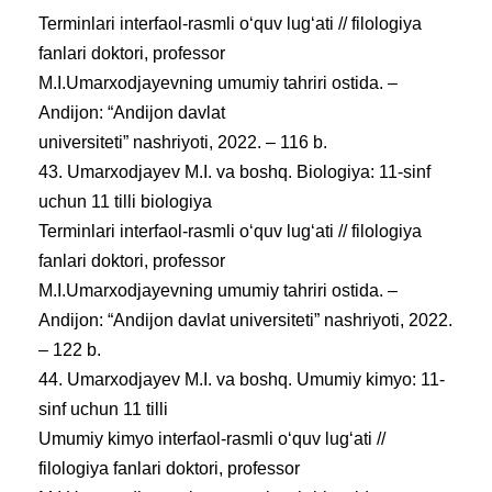
Terminlari interfaol-rasmli oʻquv lugʻati // filologiya
fanlari doktori, professor
M.I.Umarxodjayevning umumiy tahriri ostida. –
Andijon: “Andijon davlat
universiteti” nashriyoti, 2022. – 116 b.
43. Umarxodjayev M.I. va boshq. Biologiya: 11-sinf
uchun 11 tilli biologiya
Terminlari interfaol-rasmli oʻquv lugʻati // filologiya
fanlari doktori, professor
M.I.Umarxodjayevning umumiy tahriri ostida. –
Andijon: “Andijon davlat universiteti” nashriyoti, 2022.
– 122 b.
44. Umarxodjayev M.I. va boshq. Umumiy kimyo: 11-
sinf uchun 11 tilli
Umumiy kimyo interfaol-rasmli oʻquv lugʻati //
filologiya fanlari doktori, professor