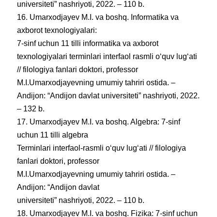
universiteti” nashriyoti, 2022. – 110 b.
16. Umarxodjayev M.I. va boshq. Informatika va
axborot texnologiyalari:
7-sinf uchun 11 tilli informatika va axborot
texnologiyalari terminlari interfaol rasmli oʻquv lugʻati
// filologiya fanlari doktori, professor
M.I.Umarxodjayevning umumiy tahriri ostida. –
Andijon: “Andijon davlat universiteti” nashriyoti, 2022.
– 132 b.
17. Umarxodjayev M.I. va boshq. Algebra: 7-sinf
uchun 11 tilli algebra
Terminlari interfaol-rasmli oʻquv lugʻati // filologiya
fanlari doktori, professor
M.I.Umarxodjayevning umumiy tahriri ostida. –
Andijon: “Andijon davlat
universiteti” nashriyoti, 2022. – 110 b.
18. Umarxodjayev M.I. va boshq. Fizika: 7-sinf uchun