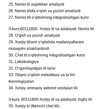
25. Nemis til aspektlari amaliyoti
26. Nemis tilida o‘qish va yozish amaliyoti
27. Nemis tili o‘qitishning integrallashgan kursi
3-kurs:60111800- Xorijiy til va adabiyoti: Nemis tili
28. O‘qish va yozish amaliyoti
29. Xorijiy tillarni o‘qitishda madaniyatlararo
muloqotni shakllantirish
30. Chet til o‘qitishning integrallashgan kursi
31. Leksikologiya
32. O‘rganilayotgan til tarixi
33. Tillarni o‘qitish metodikasi va ta’lim
texnologiyalari
34. Xorijiy ommaviy axborot vositalari tili
3-kurs: 60111800-Xorijiy til va adabiyoti: Ingliz tili
35. Xorijiy til (Ikkinchi chet tili)