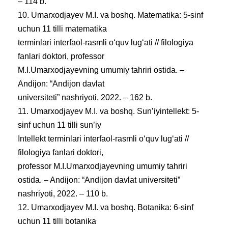
– 114 b.
10. Umarxodjayev M.I. va boshq. Matematika: 5-sinf
uchun 11 tilli matematika
terminlari interfaol-rasmli oʻquv lugʻati // filologiya
fanlari doktori, professor
M.I.Umarxodjayevning umumiy tahriri ostida. –
Andijon: “Andijon davlat
universiteti” nashriyoti, 2022. – 162 b.
11. Umarxodjayev M.I. va boshq. Sun’iyintellekt: 5-
sinf uchun 11 tilli sun’iy
Intellekt terminlari interfaol-rasmli oʻquv lugʻati //
filologiya fanlari doktori,
professor M.I.Umarxodjayevning umumiy tahriri
ostida. – Andijon: “Andijon davlat universiteti”
nashriyoti, 2022. – 110 b.
12. Umarxodjayev M.I. va boshq. Botanika: 6-sinf
uchun 11 tilli botanika