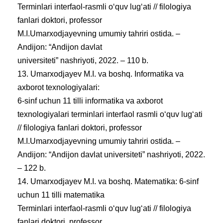
Terminlari interfaol-rasmli oʻquv lugʻati // filologiya
fanlari doktori, professor
M.I.Umarxodjayevning umumiy tahriri ostida. –
Andijon: “Andijon davlat
universiteti” nashriyoti, 2022. – 110 b.
13. Umarxodjayev M.I. va boshq. Informatika va
axborot texnologiyalari:
6-sinf uchun 11 tilli informatika va axborot
texnologiyalari terminlari interfaol rasmli oʻquv lugʻati
// filologiya fanlari doktori, professor
M.I.Umarxodjayevning umumiy tahriri ostida. –
Andijon: “Andijon davlat universiteti” nashriyoti, 2022.
– 122 b.
14. Umarxodjayev M.I. va boshq. Matematika: 6-sinf
uchun 11 tilli matematika
Terminlari interfaol-rasmli oʻquv lugʻati // filologiya
fanlari doktori, professor