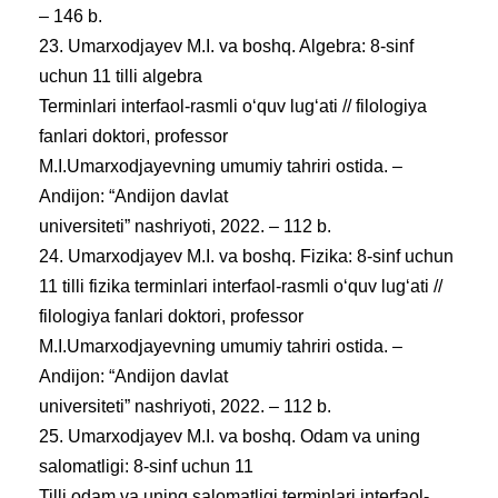
– 146 b.
23. Umarxodjayev M.I. va boshq. Algebra: 8-sinf
uchun 11 tilli algebra
Terminlari interfaol-rasmli oʻquv lugʻati // filologiya
fanlari doktori, professor
M.I.Umarxodjayevning umumiy tahriri ostida. –
Andijon: “Andijon davlat
universiteti” nashriyoti, 2022. – 112 b.
24. Umarxodjayev M.I. va boshq. Fizika: 8-sinf uchun
11 tilli fizika terminlari interfaol-rasmli oʻquv lugʻati //
filologiya fanlari doktori, professor
M.I.Umarxodjayevning umumiy tahriri ostida. –
Andijon: “Andijon davlat
universiteti” nashriyoti, 2022. – 112 b.
25. Umarxodjayev M.I. va boshq. Odam va uning
salomatligi: 8-sinf uchun 11
Tilli odam va uning salomatligi terminlari interfaol-