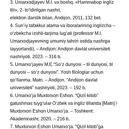
3. Umarxodjayev M.I. va boshq. «Hammabop ingliz
tili», 2- to‘ldirilgan nashri,
elektron darslik bilan, Andijon, 2011, 132 bet.
4. Sun’iy tafakkur atama va iboralarining inglizcha –
oʻzbekcha izohli-tarjima lugʻati (professor M.I.
Umarxodjayevning umumiy tahriri ostida nashrga
tayyorlandi). – Andijon: Andijon davlat universiteti
nashriyoti, 2023. – 316 b.
5. Umarxo‘jayev M.E.“So‘z dunyosi – til dunyosi, til
dunyosi – so‘z dunyosi”. Yosh filologlar uchun
qo‘llanma. Matn. – Andijon. “Andijon davlat
universiteti” nashriyoti, 2023. – 192 b.
6. Umarxo‘ja Muxtorxon Eshon. “Qizil kitob”
gatushmas tuyg‘ular O‘zbek va ingliz tillarida [Matn] /
Muxtorxon Eshon Umarxo‘ja. – Toshkent:
Akademnashr, 2020. – 216 b.
7. Muxtorxon Eshon Umarxo‘ja. “Qizil kitob”ga