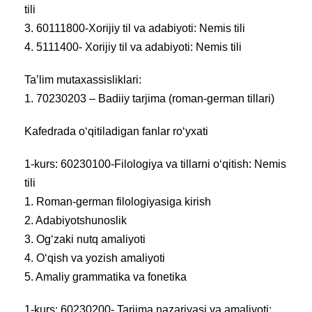
tili
3. 60111800-Xorijiy til va adabiyoti: Nemis tili
4. 5111400- Xorijiy til va adabiyoti: Nemis tili
Ta’lim mutaxassisliklari:
1. 70230203 – Badiiy tarjima (roman-german tillari)
Kafedrada o‘qitiladigan fanlar ro‘yxati
1-kurs: 60230100-Filologiya va tillarni o‘qitish: Nemis
tili
1. Roman-german filologiyasiga kirish
2. Adabiyotshunoslik
3. Og‘zaki nutq amaliyoti
4. O‘qish va yozish amaliyoti
5. Amaliy grammatika va fonetika
1-kurs: 60230200- Tarjima nazariyasi va amaliyoti: