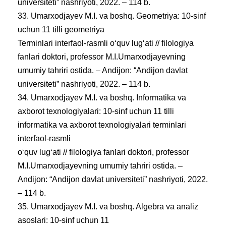
universiteti” nashriyoti, 2022. – 114 b.
33. Umarxodjayev M.I. va boshq. Geometriya: 10-sinf
uchun 11 tilli geometriya
Terminlari interfaol-rasmli oʻquv lugʻati // filologiya
fanlari doktori, professor M.I.Umarxodjayevning
umumiy tahriri ostida. – Andijon: “Andijon davlat
universiteti” nashriyoti, 2022. – 114 b.
34. Umarxodjayev M.I. va boshq. Informatika va
axborot texnologiyalari: 10-sinf uchun 11 tilli
informatika va axborot texnologiyalari terminlari
interfaol-rasmli
oʻquv lugʻati // filologiya fanlari doktori, professor
M.I.Umarxodjayevning umumiy tahriri ostida. –
Andijon: “Andijon davlat universiteti” nashriyoti, 2022.
– 114 b.
35. Umarxodjayev M.I. va boshq. Algebra va analiz
asoslari: 10-sinf uchun 11