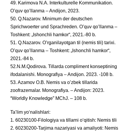
49. Karimova N.A. Interkulturelle Kommunikation.
O’quv qo’llanma – Andijon, 2023.
50. Q.Nazarov. Minimum der deutschen
Sprichwoerter und Sprachreden. O’quv qo’llanma –
Toshkent: „Ishonchli hamkor“, 2021.-80 b.
51. Q.Nazarov. O’rganilayotgan til (nemis tili) tarixi.
O’quv qo’llanma – Toshkent: „Ishonchli hamkor“,
2021.-84 b.
52.N.M.Qodirova. Tillarda compliment konseptining
ifodalanishi. Monografiya – Andijon. 2023. -108 b.
53. Azamov O.B. Nemis va oʽzbek tillarida
zoofrazemalar. Monografiya. – Andijon: 2023.
“Worldly Knowledge” MChJ. – 108 b.
Ta’lim yo‘nalishlari:
1. 60230100-Filologiya va tillarni o‘qitish: Nemis tili
2. 60230200-Tarjima nazariyasi va amaliyoti: Nemis