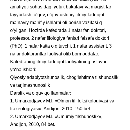
amaliyoti sohasidagi yetuk bakalavr va magistrlar
tayyorlash, o‘quv, o‘quv-uslubiy, ilmiy-tadqiqot,
ma’naviy-ma’rifiy ishlarni oli borish vazifasi q
o‘yilgan. Hozirda kafedrada 1 nafar fan doktori,
professor, 2 nafar filologiya fanlari falsafa doktori
(PhD), 1 nafar katta o‘qituvchi, 1 nafar assistent, 3
nafar doktorantlar faoliyat olib bormoqdalar.
Kafedraning ilmiy-tadqiqot faoliyatining ustuvor
yo‘nalishlari:
Qiyosiy adabiyotshunoslik, chog‘ishtirma tilshunoslik
va tarjimashunoslik
Darslik va o‘quv qo‘llanmalar:
1. Umarxodjayev M.I. «Olmon tili leksikologiyasi va
frazeologiyasi», Andijon, 2010, 150 bet.
2. Umarxodjayev M.I. «Umumiy tilshunoslik»,
Andijon, 2010, 84 bet.