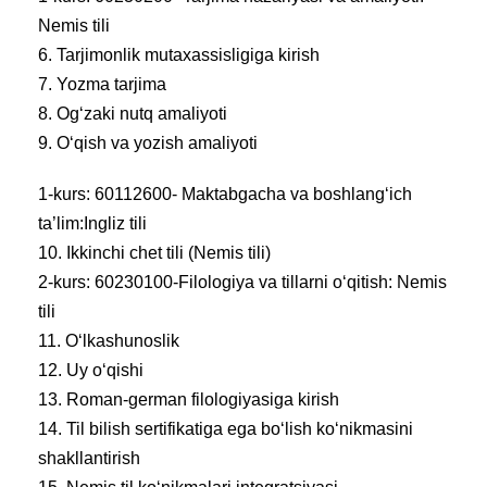
Nemis tili
6. Tarjimonlik mutaxassisligiga kirish
7. Yozma tarjima
8. Og‘zaki nutq amaliyoti
9. O‘qish va yozish amaliyoti
1-kurs: 60112600- Maktabgacha va boshlang‘ich
ta’lim:Ingliz tili
10. Ikkinchi chet tili (Nemis tili)
2-kurs: 60230100-Filologiya va tillarni o‘qitish: Nemis
tili
11. O‘lkashunoslik
12. Uy o‘qishi
13. Roman-german filologiyasiga kirish
14. Til bilish sertifikatiga ega bo‘lish ko‘nikmasini
shakllantirish