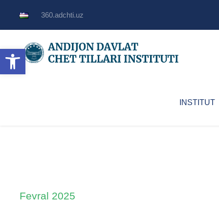
360.adchti.uz
Open toolbar
INSTITUT
Fevral 2025