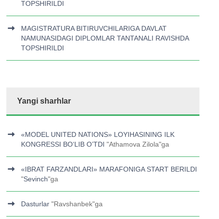
TOPSHIRILDI
MAGISTRATURA BITIRUVCHILARIGA DAVLAT
NAMUNASIDAGI DIPLOMLAR TANTANALI RAVISHDA
TOPSHIRILDI
Yangi sharhlar
«MODEL UNITED NATIONS» LOYIHASINING ILK
KONGRESSI BOʻLIB O’TDI
"
Athamova Zilola
"ga
«IBRAT FARZANDLARI» MARAFONIGA START BERILDI
"
Sevinch
"ga
Dasturlar
"
Ravshanbek
"ga