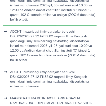
qoshidagi Ilmiy seminarning navbatdagi dissertatsiya
ishlari muhokamasi 2026-yil, 30-iyul kuni soat 10:00 va
12:00 da Andijon davlat chet tillari instituti “C” binosi 1-
qavat, 102 C-xonada offline va onlayn (ZOOM dasturida)
bo‘lib o‘tadi.
ADCHTI huzuridagi ilmiy darajalar beruvchi
DSc.03/2025.27.12.Fil.32.02 raqamli Ilmiy Kengash
qoshidagi Ilmiy seminarning navbatdagi dissertatsiya
ishlari muhokamasi 2026-yil, 28-iyul kuni soat 10:00 va
12:00 da Andijon davlat chet tillari instituti “C” binosi 1-
qavat, 102 C-xonada offline va onlayn (ZOOM dasturida)
bo‘lib o‘tadi.
ADCHTI huzuridagi ilmiy darajalar beruvchi
DSc.03/2025.27.12.Fil.32.02 raqamli Ilmiy Kengash
qoshidagi Ilmiy seminarning navbatdagi dissertatsiya
ishlari muhokamasi
MAGISTRATURA BITIRUVCHILARIGA DAVLAT
NAMUNASIDAGI DIPLOMLAR TANTANALI RAVISHDA