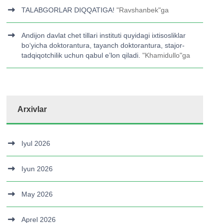
TALABGORLAR DIQQATIGA!
"
Ravshanbek
"ga
Andijon davlat chet tillari instituti quyidagi ixtisosliklar
bo‘yicha doktorantura, tayanch doktorantura, stajor-
tadqiqotchilik uchun qabul e’lon qiladi.
"
Khamidullo
"ga
Arxivlar
Iyul 2026
Iyun 2026
May 2026
Aprel 2026