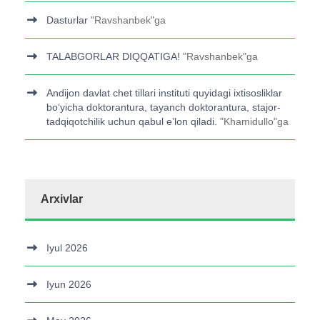
Dasturlar
"
Ravshanbek
"ga
TALABGORLAR DIQQATIGA!
"
Ravshanbek
"ga
Andijon davlat chet tillari instituti quyidagi ixtisosliklar
bo‘yicha doktorantura, tayanch doktorantura, stajor-
tadqiqotchilik uchun qabul e’lon qiladi.
"
Khamidullo
"ga
Arxivlar
Iyul 2026
Iyun 2026