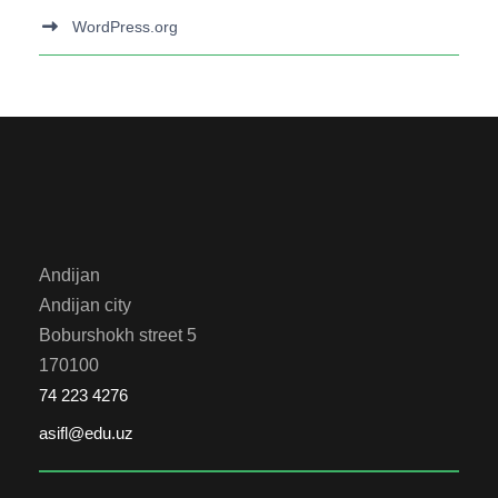
WordPress.org
Andijan
Andijan city
Boburshokh street 5
170100
74 223 4276
asifl@edu.uz