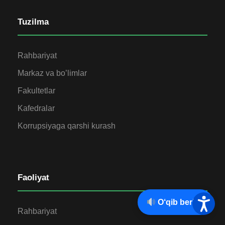
Tuzilma
Rahbariyat
Markaz va bo’limlar
Fakultetlar
Kafedralar
Korrupsiyaga qarshi kurash
Faoliyat
O‘qib berish
Rahbariyat