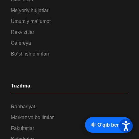
Me’yoriy hujjatlar
Umumiy ma’lumot
Rekvizitlar
Galereya
Bo’sh ish o’rinlari
Tuzilma
Rahbariyat
Markaz va bo’limlar
O‘qib berish
Fakultetlar