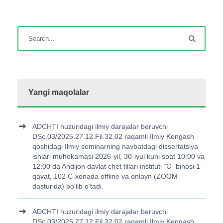
Yangi maqolalar
ADCHTI huzuridagi ilmiy darajalar beruvchi
DSc.03/2025.27.12.Fil.32.02 raqamli Ilmiy Kengash
qoshidagi Ilmiy seminarning navbatdagi dissertatsiya
ishlari muhokamasi 2026-yil, 30-iyul kuni soat 10:00 va
12:00 da Andijon davlat chet tillari instituti “C” binosi 1-
qavat, 102 C-xonada offline va onlayn (ZOOM
dasturida) bo‘lib o‘tadi.
ADCHTI huzuridagi ilmiy darajalar beruvchi
DSc.03/2025.27.12.Fil.32.02 raqamli Ilmiy Kengash