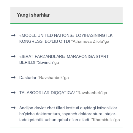
Yangi sharhlar
«MODEL UNITED NATIONS» LOYIHASINING ILK
KONGRESSI BOʻLIB O’TDI
"
Athamova Zilola
"ga
«IBRAT FARZANDLARI» MARAFONIGA START
BERILDI
"
Sevinch
"ga
Dasturlar
"
Ravshanbek
"ga
TALABGORLAR DIQQATIGA!
"
Ravshanbek
"ga
Andijon davlat chet tillari instituti quyidagi ixtisosliklar
bo‘yicha doktorantura, tayanch doktorantura, stajor-
tadqiqotchilik uchun qabul e’lon qiladi.
"
Khamidullo
"ga