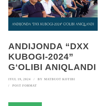
ANDIJONDA “DXX
KUBOGI-2024”
GʻOLIBI ANIQLANDI
IYUL 19, 2024
BY
MATBUOT KOTIBI
POST FORMAT