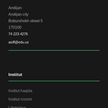
Andijan
Andijan city
Boburshokh street 5
170100
74 223 4276
asifl@edu.uz
Institut
Institut haqida
Institut nizomi
Litsenziya