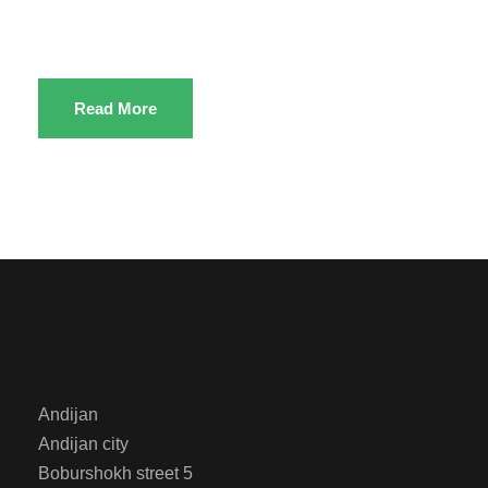
Read More
Andijan
Andijan city
Boburshokh street 5