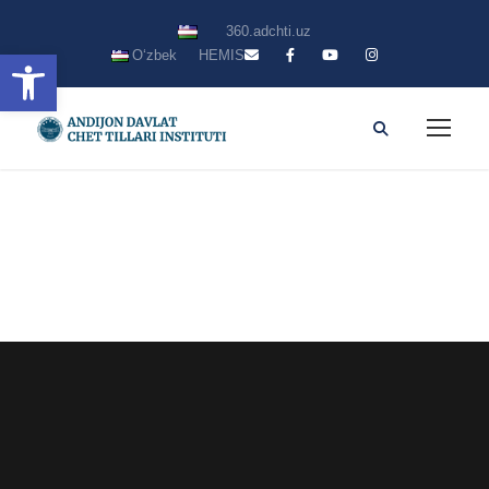
360.adchti.uz
Open toolbar
Oʻzbek
HEMIS
Davlat imtihonlari