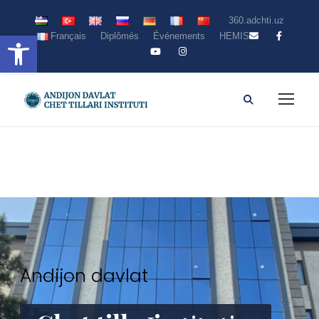
360.adchti.uz
Ouvrir la barre d’outils
Français
Diplômés
Événements
HEMIS
Andijon davlat