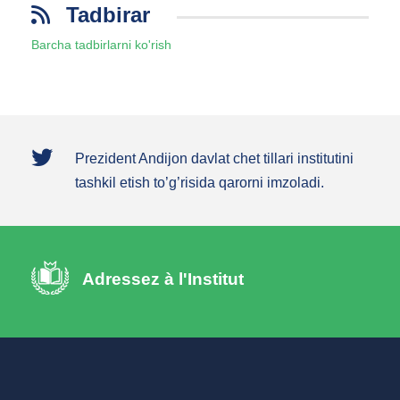
Tadbirar
Barcha tadbirlarni ko'rish
Andijon davlat chet tillari instituti tashkil etildi.
Adressez à l'Institut