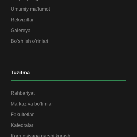
Umumiy ma’lumot
Rekvizitlar
Galereya
Bo’sh ish o’rinlari
Tuzilma
Rahbariyat
Markaz va bo’limlar
Fakultetlar
Kafedralar
Korrupsiyaga qarshi kurash