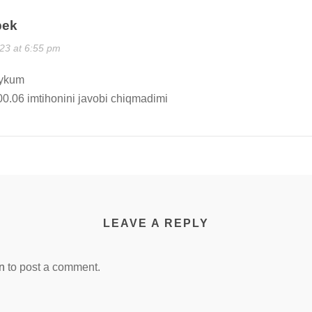
bek
23 at 6:55 pm
aykum
0.06 imtihonini javobi chiqmadimi
LEAVE A REPLY
n
to post a comment.