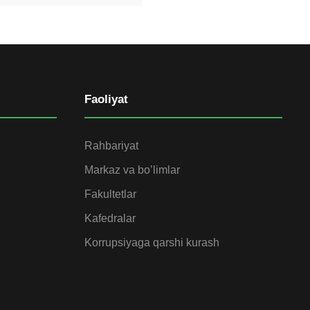
Faoliyat
Rahbariyat
Markaz va bo’limlar
Fakultetlar
Kafedralar
Korrupsiyaga qarshi kurash