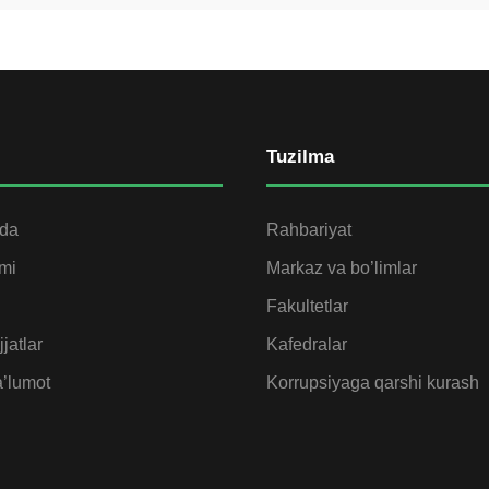
Tuzilma
ida
Rahbariyat
omi
Markaz va bo’limlar
Fakultetlar
jatlar
Kafedralar
’lumot
Korrupsiyaga qarshi kurash