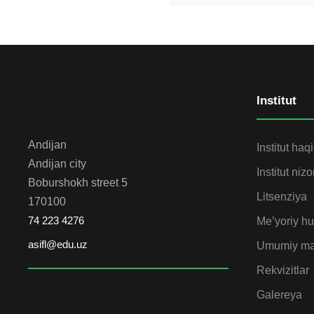
Institut
Andijan
Institut haq
Andijan city
Institut niz
Boburshokh street 5
Litsenziya
170100
74 223 4276
Me’yoriy huj
asifl@edu.uz
Umumiy ma
Rekvizitlar
Galereya