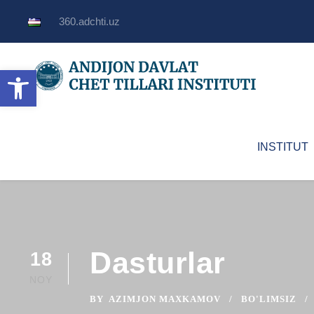
360.adchti.uz
Open toolbar
INSTITUT
Dasturlar
18
NOY
BY
AZIMJON MAXKAMOV
BO'LIMSIZ