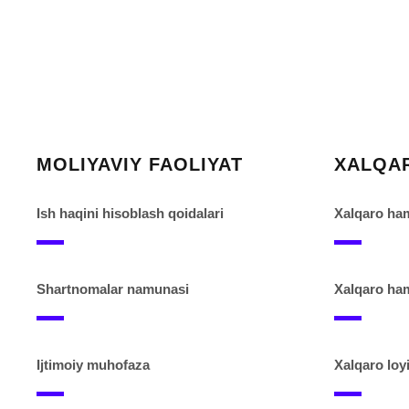
MOLIYAVIY FAOLIYAT
XALQA
Ish haqini hisoblash qoidalari
Xalqaro ham
Shartnomalar namunasi
Xalqaro ham
Ijtimoiy muhofaza
Xalqaro loyi