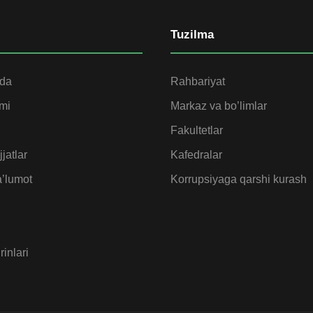
Tuzilma
ida
Rahbariyat
omi
Markaz va bo’limlar
Fakultetlar
jatlar
Kafedralar
’lumot
Korrupsiyaga qarshi kurash
rinlari