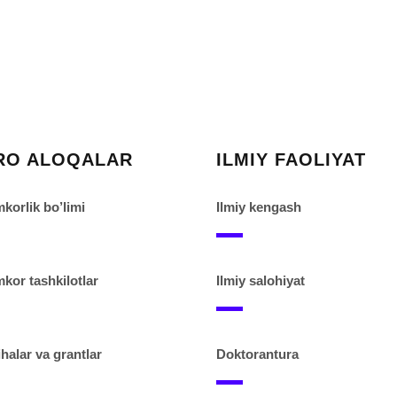
RO ALOQALAR
ILMIY FAOLIYAT
korlik bo’limi
Ilmiy kengash
kor tashkilotlar
Ilmiy salohiyat
halar va grantlar
Doktorantura