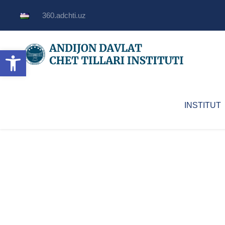
360.adchti.uz
Open toolbar
INSTITUT
Faoliyat