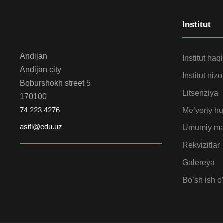
Institut
Andijan
Institut haq
Andijan city
Institut niz
Boburshokh street 5
Litsenziya
170100
74 223 4276
Me’yoriy huj
asifl@edu.uz
Umumiy ma
Rekvizitlar
Galereya
Bo’sh ish o’