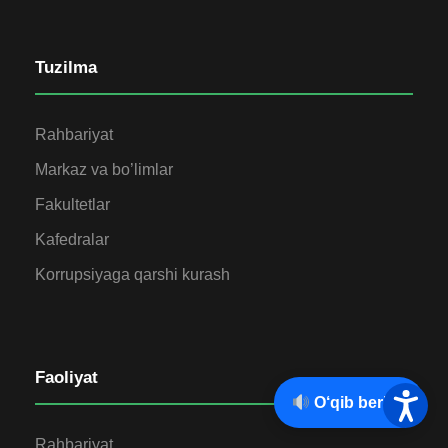
Tuzilma
Rahbariyat
Markaz va bo’limlar
Fakultetlar
Kafedralar
Korrupsiyaga qarshi kurash
Faoliyat
O‘qib berish
Rahbariyat