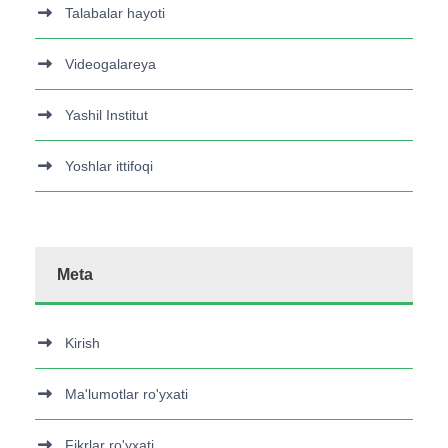
Talabalar hayoti
Videogalareya
Yashil Institut
Yoshlar ittifoqi
Meta
Kirish
Ma'lumotlar ro'yxati
Fikrlar ro'yxati