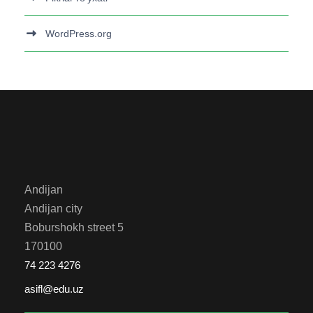
WordPress.org
Andijan
Andijan city
Boburshokh street 5
170100
74 223 4276
asifl@edu.uz