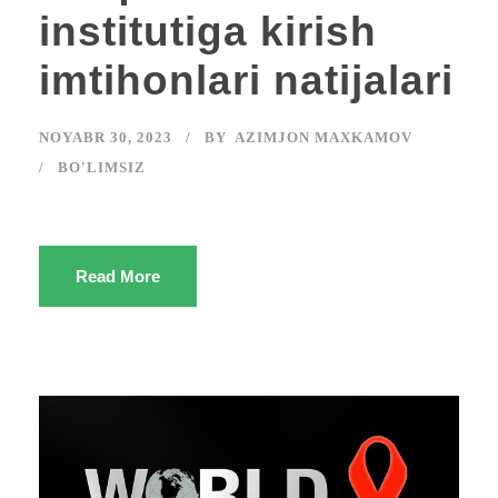
institutiga kirish
imtihonlari natijalari
NOYABR 30, 2023
BY
AZIMJON MAXKAMOV
BO'LIMSIZ
Read More