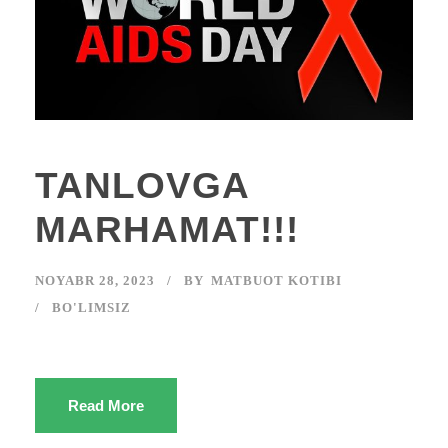
TANLOVGA
MARHAMAT!!!
NOYABR 28, 2023
BY
MATBUOT KOTIBI
BO'LIMSIZ
Read More