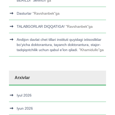
BERILDI
"
Sevinch
"ga
Dasturlar
"
Ravshanbek
"ga
TALABGORLAR DIQQATIGA!
"
Ravshanbek
"ga
Andijon davlat chet tillari instituti quyidagi ixtisosliklar
bo‘yicha doktorantura, tayanch doktorantura, stajor-
tadqiqotchilik uchun qabul e’lon qiladi.
"
Khamidullo
"ga
Arxivlar
Iyul 2026
Iyun 2026