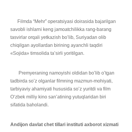
Filmda “Mehr” operatsiyasi doirasida bajarilgan
savobli ishlarni keng jamoatchilikka rang-barang
tasvirlar orqali yetkazish bo’lib, Suriyadan olib
chiqilgan ayollardan birining ayanchli taqdiri
«Sojida» timsolida taʼsirli yoritilgan.
Premyeraning namoyishi oldidan boʼlib oʼtgan
tadbirda soʼz olganlar filmning mazmun-mohiyati,
tarbiyaviy ahamiyati hususida soʼz yuritdi va film
O‘zbek milliy kino sanʼatining yutuqlaridan biri
sifatida baholandi.
Andijon davlat chet tillari instituti axborot xizmati