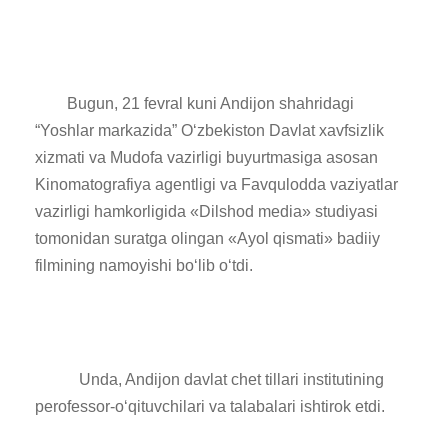
Bugun, 21 fevral kuni Andijon shahridagi
“Yoshlar markazida” O‘zbekiston Davlat xavfsizlik
xizmati va Mudofa vazirligi buyurtmasiga asosan
Kinomatografiya agentligi va Favqulodda vaziyatlar
vazirligi hamkorligida «Dilshod media» studiyasi
tomonidan suratga olingan «Ayol qismati» badiiy
filmining namoyishi bo‘lib o‘tdi.
Unda, Andijon davlat chet tillari institutining
perofessor-o‘qituvchilari va talabalari ishtirok etdi.