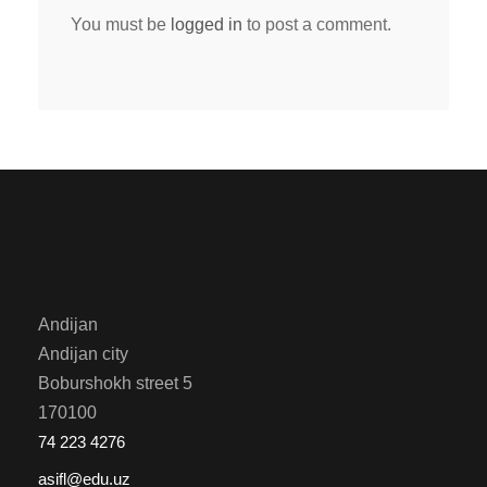
You must be
logged in
to post a comment.
Andijan
Andijan city
Boburshokh street 5
170100
74 223 4276
asifl@edu.uz