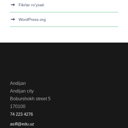
Fikrlar ro'yxati
WordPress.org
Andijan
Andijan city
Boburshokh street 5
170100
74 223 4276
asifl@edu.uz