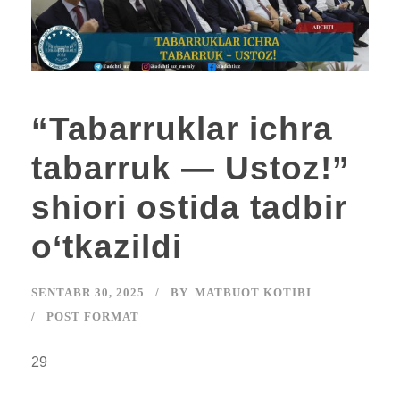
“Tabarruklar ichra
tabarruk — Ustoz!”
shiori ostida tadbir
o‘tkazildi
SENTABR 30, 2025
BY
MATBUOT KOTIBI
POST FORMAT
29