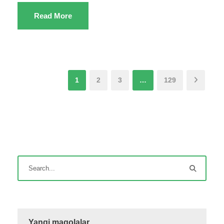
Read More
1
2
3
…
129
Yangi maqolalar