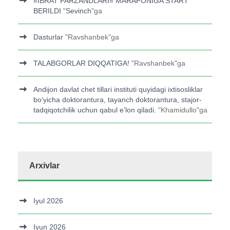
«IBRAT FARZANDLARI» MARAFONIGA START
BERILDI
"
Sevinch
"ga
Dasturlar
"
Ravshanbek
"ga
TALABGORLAR DIQQATIGA!
"
Ravshanbek
"ga
Andijon davlat chet tillari instituti quyidagi ixtisosliklar
bo‘yicha doktorantura, tayanch doktorantura, stajor-
tadqiqotchilik uchun qabul e’lon qiladi.
"
Khamidullo
"ga
Arxivlar
Iyul 2026
Iyun 2026