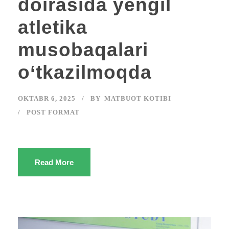
doirasida yengil
atletika
musobaqalari
o‘tkazilmoqda
OKTABR 6, 2025
BY
MATBUOT KOTIBI
POST FORMAT
Read More