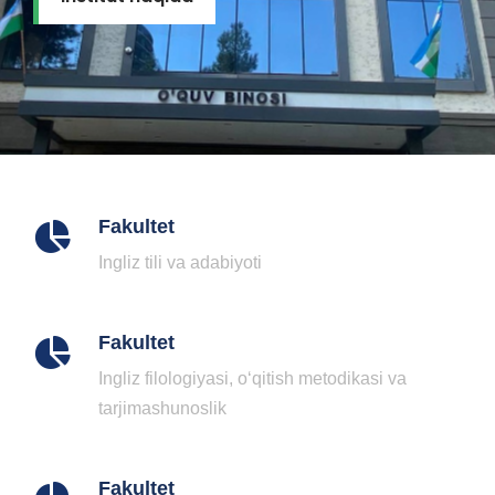
Fakultet
Ingliz tili va adabiyoti
Fakultet
Ingliz filologiyasi, o‘qitish metodikasi va
tarjimashunoslik
Fakultet