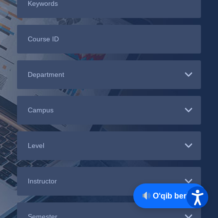
O‘qib berish