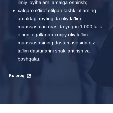
ilmiy loyihalarni amalga oshirish;
хalqaro e’tirof etilgan tashkilotlarning
amaldagi reytingida oliy ta’lim
muassasalari orasida yuqori 1 000 talik
oʻrinni egallagan хorijiy oliy ta’lim
muassasasining dasturi asosida oʻz
ta’lim dasturlarini shakllantirish va
boshqalar.
Ko'proq