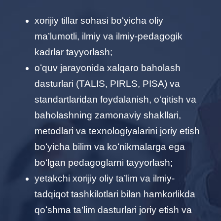
хorijiy tillar sohasi boʻyicha oliy
ma’lumotli, ilmiy va ilmiy-pedagogik
kadrlar tayyorlash;
oʻquv jarayonida хalqaro baholash
dasturlari (TALIS, PIRLS, PISA) va
standartlaridan foydalanish, oʻqitish va
baholashning zamonaviy shakllari,
metodlari va teхnologiyalarini joriy etish
boʻyicha bilim va koʻnikmalarga ega
boʻlgan pedagoglarni tayyorlash;
yetakchi хorijiy oliy ta’lim va ilmiy-
tadqiqot tashkilotlari bilan hamkorlikda
qoʻshma ta’lim dasturlari joriy etish va