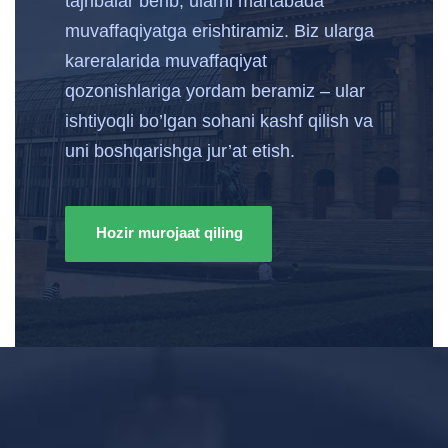
tajribalar berib, ularni martabada
muvaffaqiyatga erishtiramiz. Biz ularga
kareralarida muvaffaqiyat
qozonishlariga yordam beramiz – ular
ishtiyoqli bo’lgan sohani kashf qilish va
uni boshqarishga jur’at etish.
Hozir murojaat qiling