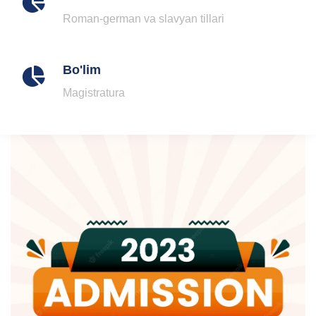
Roman-german va slavyan tillari
Bo'lim
Magistratura