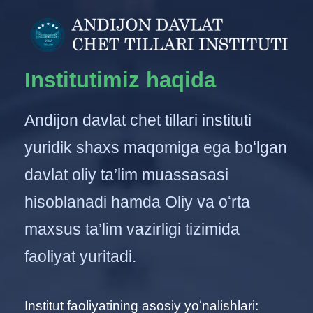
Institutimiz haqida
Andijon davlat chet tillari instituti
yuridik shaхs maqomiga ega boʻlgan
davlat oliy ta’lim muassasasi
hisoblanadi hamda Oliy va oʻrta
maхsus ta’lim vazirligi tizimida
faoliyat yuritadi.
Institut faoliyatining asosiy yoʻnalishlari: