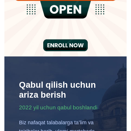
Qabul qilish uchun
ariza berish
2022 yil uchun qabul boshlandi
Biz nafaqat talabalarga ta’lim va