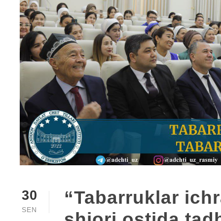
“Tabarruklar ich
30
SEN
shiori ostida tadb