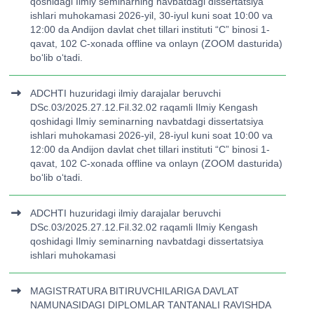
qoshidagi Ilmiy seminarning navbatdagi dissertatsiya
ishlari muhokamasi 2026-yil, 30-iyul kuni soat 10:00 va
12:00 da Andijon davlat chet tillari instituti “C” binosi 1-
qavat, 102 C-xonada offline va onlayn (ZOOM dasturida)
bo‘lib o‘tadi.
ADCHTI huzuridagi ilmiy darajalar beruvchi
DSc.03/2025.27.12.Fil.32.02 raqamli Ilmiy Kengash
qoshidagi Ilmiy seminarning navbatdagi dissertatsiya
ishlari muhokamasi 2026-yil, 28-iyul kuni soat 10:00 va
12:00 da Andijon davlat chet tillari instituti “C” binosi 1-
qavat, 102 C-xonada offline va onlayn (ZOOM dasturida)
bo‘lib o‘tadi.
ADCHTI huzuridagi ilmiy darajalar beruvchi
DSc.03/2025.27.12.Fil.32.02 raqamli Ilmiy Kengash
qoshidagi Ilmiy seminarning navbatdagi dissertatsiya
ishlari muhokamasi
MAGISTRATURA BITIRUVCHILARIGA DAVLAT
NAMUNASIDAGI DIPLOMLAR TANTANALI RAVISHDA