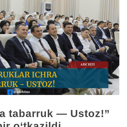
ra tabarruk — Ustoz!”
ir o‘tkazildi