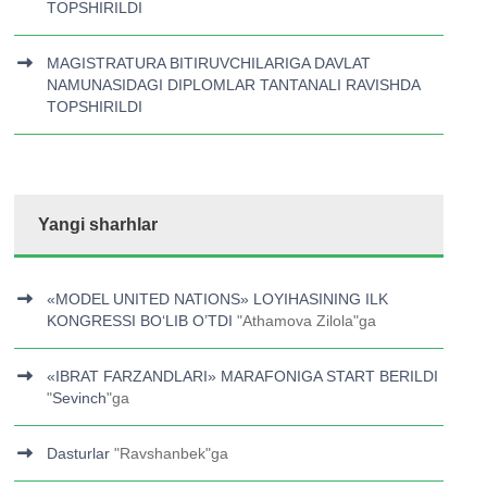
TOPSHIRILDI
MAGISTRATURA BITIRUVCHILARIGA DAVLAT
NAMUNASIDAGI DIPLOMLAR TANTANALI RAVISHDA
TOPSHIRILDI
Yangi sharhlar
«MODEL UNITED NATIONS» LOYIHASINING ILK
KONGRESSI BOʻLIB O’TDI
"
Athamova Zilola
"ga
«IBRAT FARZANDLARI» MARAFONIGA START BERILDI
"
Sevinch
"ga
Dasturlar
"
Ravshanbek
"ga