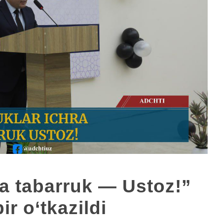
ra tabarruk — Ustoz!”
ir o‘tkazildi