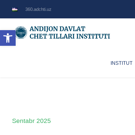
360.adchti.uz
Open toolbar
INSTITUT
Sentabr 2025