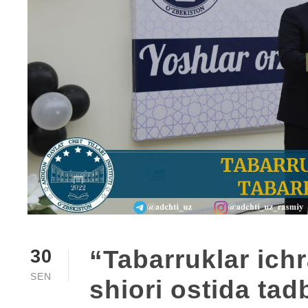
“Tabarruklar ich
30
SEN
shiori ostida tadb