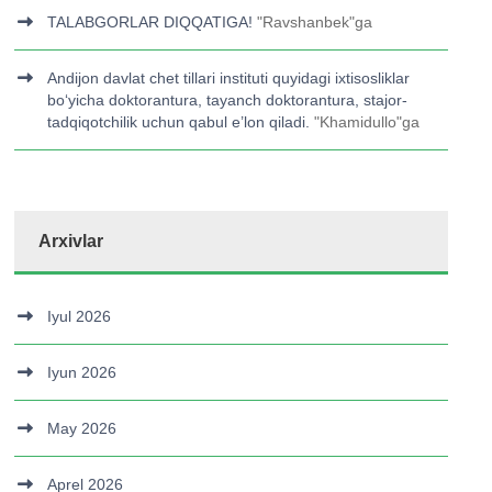
TALABGORLAR DIQQATIGA!
"
Ravshanbek
"ga
Andijon davlat chet tillari instituti quyidagi ixtisosliklar
bo‘yicha doktorantura, tayanch doktorantura, stajor-
tadqiqotchilik uchun qabul e’lon qiladi.
"
Khamidullo
"ga
Arxivlar
Iyul 2026
Iyun 2026
May 2026
Aprel 2026