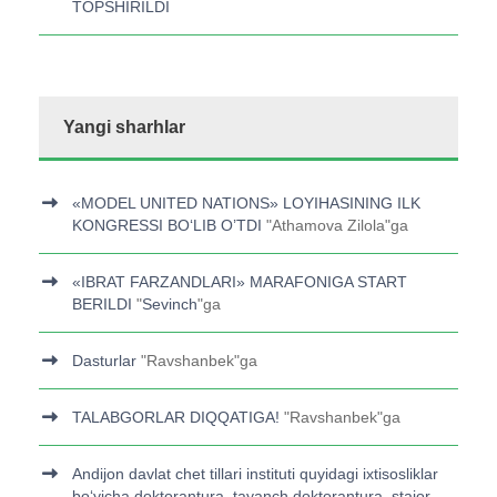
TOPSHIRILDI
Yangi sharhlar
«MODEL UNITED NATIONS» LOYIHASINING ILK
KONGRESSI BOʻLIB O’TDI
"
Athamova Zilola
"ga
«IBRAT FARZANDLARI» MARAFONIGA START
BERILDI
"
Sevinch
"ga
Dasturlar
"
Ravshanbek
"ga
TALABGORLAR DIQQATIGA!
"
Ravshanbek
"ga
Andijon davlat chet tillari instituti quyidagi ixtisosliklar
bo‘yicha doktorantura, tayanch doktorantura, stajor-