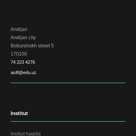
Andijan
Andijan city
Boburshokh street 5
170100
74 223 4276
asifl@edu.uz
Institut
Institut haqida