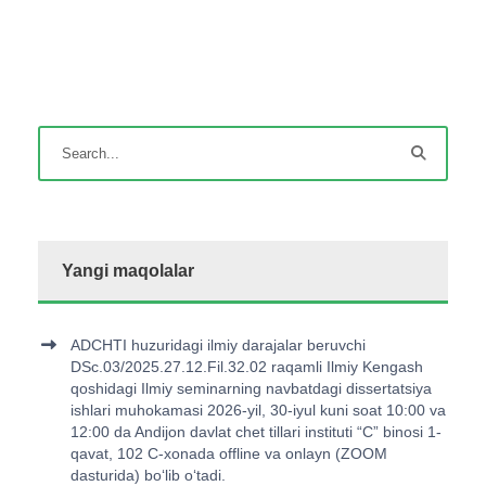
Yangi maqolalar
ADCHTI huzuridagi ilmiy darajalar beruvchi
DSc.03/2025.27.12.Fil.32.02 raqamli Ilmiy Kengash
qoshidagi Ilmiy seminarning navbatdagi dissertatsiya
ishlari muhokamasi 2026-yil, 30-iyul kuni soat 10:00 va
12:00 da Andijon davlat chet tillari instituti “C” binosi 1-
qavat, 102 C-xonada offline va onlayn (ZOOM
dasturida) bo‘lib o‘tadi.