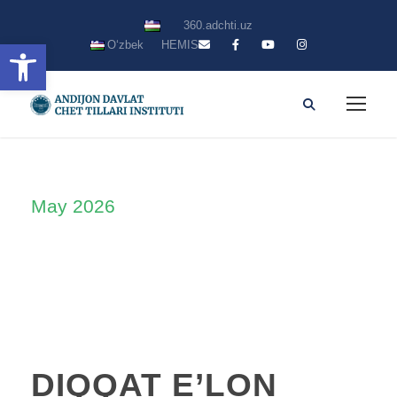
360.adchti.uz
Open toolbar
Oʻzbek
HEMIS
May 2026
Month
DIQQAT E’LON