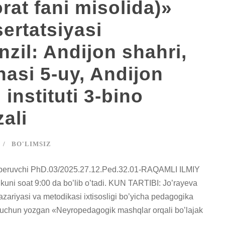
at fani misolida)»
ertatsiyasi
il: Andijon shahri,
asi 5-uy, Andijon
i instituti 3-bino
ali
BO'LIMSIZ
araja beruvchi PhD.03/2025.27.12.Ped.32.01-RAQAMLI ILMIY
kuni soat 9:00 da bo’lib o’tadi. KUN TARTIBI: Jo’rayeva
azariyasi va metodikasi ixtisosligi bo’yicha pedagogika
lish uchun yozgan «Neyropedagogik mashqlar orqali bo’lajak