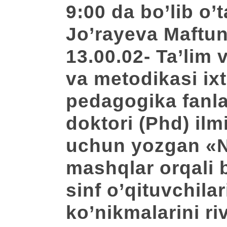
9:00 da bo’lib o’
Jo’rayeva Maftun
13.00.02- Ta’lim 
va metodikasi ixt
pedagogika fanla
doktori (Phd) ilm
uchun yozgan «
mashqlar orqali 
sinf o’qituvchilar
ko’nikmalarini ri