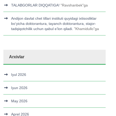
TALABGORLAR DIQQATIGA!
"
Ravshanbek
"ga
Andijon davlat chet tillari instituti quyidagi ixtisosliklar
bo‘yicha doktorantura, tayanch doktorantura, stajor-
tadqiqotchilik uchun qabul e’lon qiladi.
"
Khamidullo
"ga
Arxivlar
Iyul 2026
Iyun 2026
May 2026
Aprel 2026