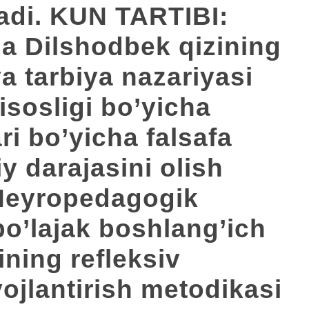
tadi. KUN TARTIBI:
a Dilshodbek qizining
va tarbiya nazariyasi
isosligi bo’yicha
ri bo’yicha falsafa
iy darajasini olish
Neyropedagogik
bo’lajak boshlang’ich
ining refleksiv
vojlantirish metodikasi