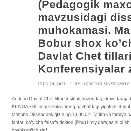
(Pedagogik maxor
mavzusidagi diss
muhokamasi. Manz
Bobur shox ko’ch
Davlat Chet tillar
Konferensiyalar z
IYUN 29, 2026
BY
AZIMJON MAXKAMOV
Andijon Davlat Chet tillari instituti huzuridagi ilmiy d
KENGASHI Ilmiy seminarining navbatdagi yig’ilishi 4-iyul 
Maftuna Dilshodbek qizining 13.00.02- Ta’lim va tarbiya n
fanlari bo’yicha falsafa doktori (Phd) ilmiy darajasini o
boshlang’ich sinf...