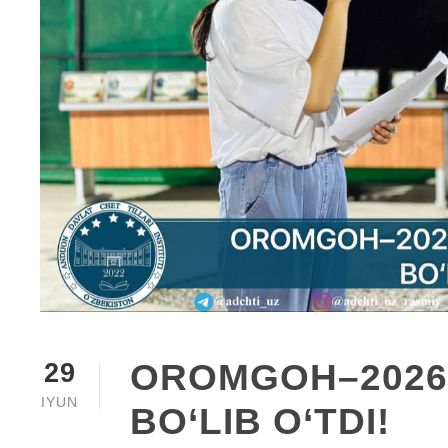
OROMGOH–2026 
29
IYUN
BO‘LIB O‘TDI!