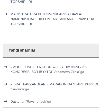
TOPSHIRILDI
MAGISTRATURA BITIRUVCHILARIGA DAVLAT
NAMUNASIDAGI DIPLOMLAR TANTANALI RAVISHDA
TOPSHIRILDI
Yangi sharhlar
«MODEL UNITED NATIONS» LOYIHASINING ILK
KONGRESSI BOʻLIB O’TDI
"
Athamova Zilola
"ga
«IBRAT FARZANDLARI» MARAFONIGA START BERILDI
"
Sevinch
"ga
Dasturlar
"
Ravshanbek
"ga