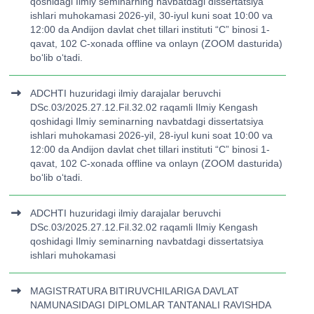
qoshidagi Ilmiy seminarning navbatdagi dissertatsiya
ishlari muhokamasi 2026-yil, 30-iyul kuni soat 10:00 va
12:00 da Andijon davlat chet tillari instituti “C” binosi 1-
qavat, 102 C-xonada offline va onlayn (ZOOM dasturida)
bo‘lib o‘tadi.
ADCHTI huzuridagi ilmiy darajalar beruvchi
DSc.03/2025.27.12.Fil.32.02 raqamli Ilmiy Kengash
qoshidagi Ilmiy seminarning navbatdagi dissertatsiya
ishlari muhokamasi 2026-yil, 28-iyul kuni soat 10:00 va
12:00 da Andijon davlat chet tillari instituti “C” binosi 1-
qavat, 102 C-xonada offline va onlayn (ZOOM dasturida)
bo‘lib o‘tadi.
ADCHTI huzuridagi ilmiy darajalar beruvchi
DSc.03/2025.27.12.Fil.32.02 raqamli Ilmiy Kengash
qoshidagi Ilmiy seminarning navbatdagi dissertatsiya
ishlari muhokamasi
MAGISTRATURA BITIRUVCHILARIGA DAVLAT
NAMUNASIDAGI DIPLOMLAR TANTANALI RAVISHDA