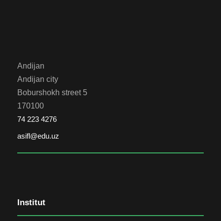
Andijan
Andijan city
Boburshokh street 5
170100
74 223 4276
asifl@edu.uz
Institut