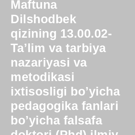
Maftuna
Dilshodbek
qizining 13.00.02-
Ta’lim va tarbiya
nazariyasi va
metodikasi
ixtisosligi bo’yicha
pedagogika fanlari
bo’yicha falsafa
doktori (Phd) ilmiy