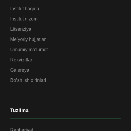
Institut haqida
Institut nizomi
Litsenziya
Me’yoriy hujjatlar
Umumiy ma’lumot
Rekvizitlar
Galereya
Bo’sh ish o’rinlari
Tuzilma
Rahbariyat