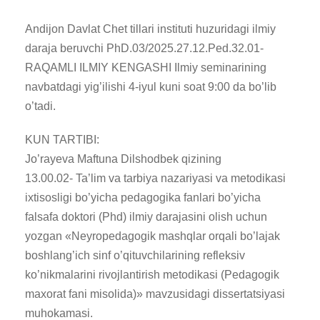
Andijon Davlat Chet tillari instituti huzuridagi ilmiy
daraja beruvchi PhD.03/2025.27.12.Ped.32.01-
RAQAMLI ILMIY KENGASHI Ilmiy seminarining
navbatdagi yig’ilishi 4-iyul kuni soat 9:00 da bo’lib
o’tadi.
KUN TARTIBI:
Jo’rayeva Maftuna Dilshodbek qizining
13.00.02- Ta’lim va tarbiya nazariyasi va metodikasi
ixtisosligi bo’yicha pedagogika fanlari bo’yicha
falsafa doktori (Phd) ilmiy darajasini olish uchun
yozgan «Neyropedagogik mashqlar orqali bo’lajak
boshlang’ich sinf o’qituvchilarining refleksiv
ko’nikmalarini rivojlantirish metodikasi (Pedagogik
maxorat fani misolida)» mavzusidagi dissertatsiyasi
muhokamasi.