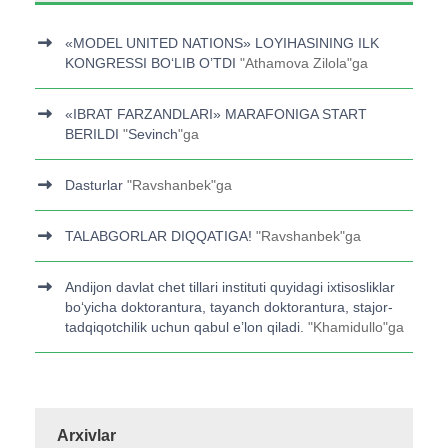
«MODEL UNITED NATIONS» LOYIHASINING ILK
KONGRESSI BOʻLIB O’TDI
"
Athamova Zilola
"ga
«IBRAT FARZANDLARI» MARAFONIGA START
BERILDI
"
Sevinch
"ga
Dasturlar
"
Ravshanbek
"ga
TALABGORLAR DIQQATIGA!
"
Ravshanbek
"ga
Andijon davlat chet tillari instituti quyidagi ixtisosliklar
bo‘yicha doktorantura, tayanch doktorantura, stajor-
tadqiqotchilik uchun qabul e’lon qiladi.
"
Khamidullo
"ga
Arxivlar