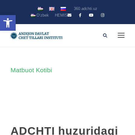
360.adchti.uz
Open toolbar
Oʻzbek
HEMIS
Matbuot Kotibi
By
ADCHTI huzuridagi