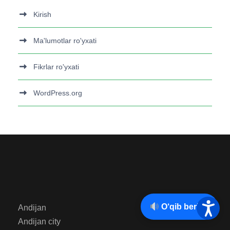
Kirish
Ma'lumotlar ro'yxati
Fikrlar ro'yxati
WordPress.org
O‘qib berish
Andijan
Andijan city