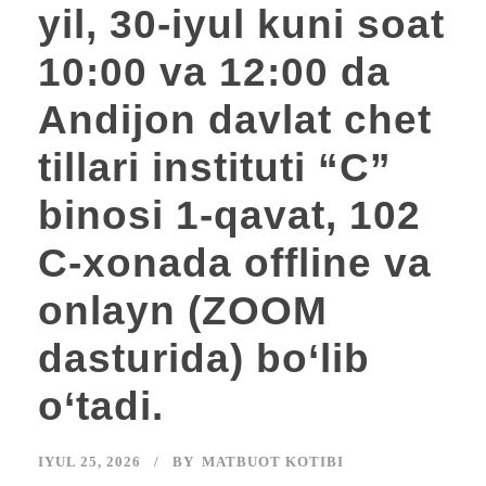
yil, 30-iyul kuni soat
10:00 va 12:00 da
Andijon davlat chet
tillari instituti “C”
binosi 1-qavat, 102
C-xonada offline va
onlayn (ZOOM
dasturida) bo‘lib
o‘tadi.
IYUL 25, 2026
BY
MATBUOT KOTIBI