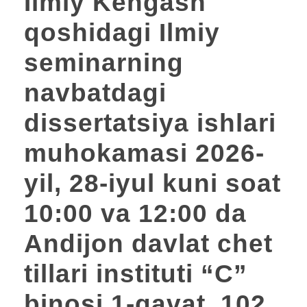
Ilmiy Kengash
qoshidagi Ilmiy
seminarning
navbatdagi
dissertatsiya ishlari
muhokamasi 2026-
yil, 28-iyul kuni soat
10:00 va 12:00 da
Andijon davlat chet
tillari instituti “C”
binosi 1-qavat, 102