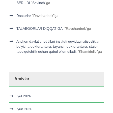
BERILDI
"
Sevinch
"ga
Dasturlar
"
Ravshanbek
"ga
TALABGORLAR DIQQATIGA!
"
Ravshanbek
"ga
Andijon davlat chet tillari instituti quyidagi ixtisosliklar
bo‘yicha doktorantura, tayanch doktorantura, stajor-
tadqiqotchilik uchun qabul e’lon qiladi.
"
Khamidullo
"ga
Arxivlar
Iyul 2026
Iyun 2026