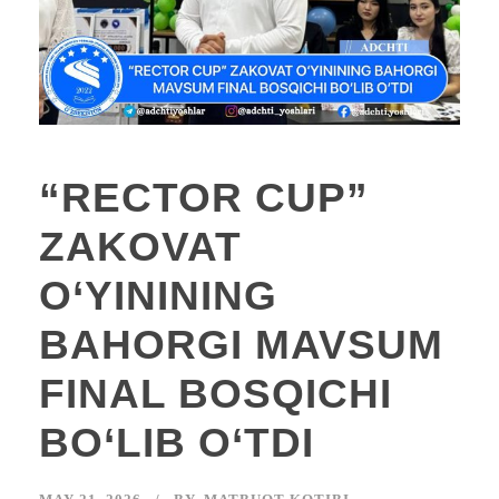
“RECTOR CUP”
ZAKOVAT
O‘YININING
BAHORGI MAVSUM
FINAL BOSQICHI
BO‘LIB O‘TDI