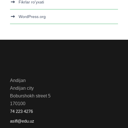
Fikrlar ro'yxati
WordPress.org
Andijan
Andijan city
Boburshokh street 5
170100
74 223 4276
asifl@edu.uz