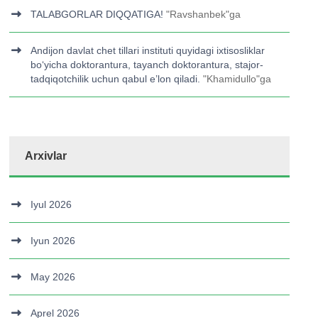
TALABGORLAR DIQQATIGA!
"
Ravshanbek
"ga
Andijon davlat chet tillari instituti quyidagi ixtisosliklar
bo‘yicha doktorantura, tayanch doktorantura, stajor-
tadqiqotchilik uchun qabul e’lon qiladi.
"
Khamidullo
"ga
Arxivlar
Iyul 2026
Iyun 2026
May 2026
Aprel 2026