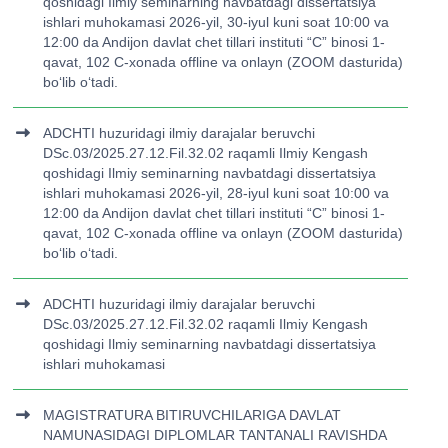
qoshidagi Ilmiy seminarning navbatdagi dissertatsiya
ishlari muhokamasi 2026-yil, 30-iyul kuni soat 10:00 va
12:00 da Andijon davlat chet tillari instituti “C” binosi 1-
qavat, 102 C-xonada offline va onlayn (ZOOM dasturida)
bo‘lib o‘tadi.
ADCHTI huzuridagi ilmiy darajalar beruvchi
DSc.03/2025.27.12.Fil.32.02 raqamli Ilmiy Kengash
qoshidagi Ilmiy seminarning navbatdagi dissertatsiya
ishlari muhokamasi 2026-yil, 28-iyul kuni soat 10:00 va
12:00 da Andijon davlat chet tillari instituti “C” binosi 1-
qavat, 102 C-xonada offline va onlayn (ZOOM dasturida)
bo‘lib o‘tadi.
ADCHTI huzuridagi ilmiy darajalar beruvchi
DSc.03/2025.27.12.Fil.32.02 raqamli Ilmiy Kengash
qoshidagi Ilmiy seminarning navbatdagi dissertatsiya
ishlari muhokamasi
MAGISTRATURA BITIRUVCHILARIGA DAVLAT
NAMUNASIDAGI DIPLOMLAR TANTANALI RAVISHDA