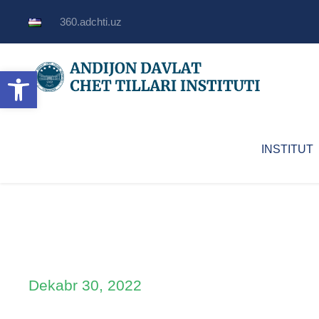
360.adchti.uz
Open toolbar
INSTITUT
Dekabr 30, 2022