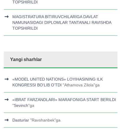
TOPSHIRILDI
MAGISTRATURA BITIRUVCHILARIGA DAVLAT
NAMUNASIDAGI DIPLOMLAR TANTANALI RAVISHDA
TOPSHIRILDI
Yangi sharhlar
«MODEL UNITED NATIONS» LOYIHASINING ILK
KONGRESSI BOʻLIB O’TDI
"
Athamova Zilola
"ga
«IBRAT FARZANDLARI» MARAFONIGA START BERILDI
"
Sevinch
"ga
Dasturlar
"
Ravshanbek
"ga