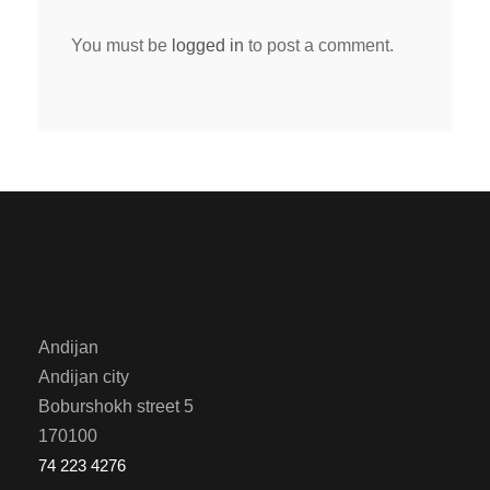
You must be
logged in
to post a comment.
Andijan
Andijan city
Boburshokh street 5
170100
74 223 4276