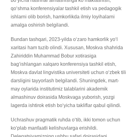
bo‘yicha nashrlar almashishga ko‘maklashish,
qo‘shma konferensiyalar tashkil etish va pedagogik
ishlarni olib borish, hamkorlikda ilmiy loyihalarni
amalga oshirish belgilandi.
Bundan tashqari, 2023-yilda o‘zaro hamkorlik yo‘l
xaritasi ham tuzib olindi. Xususan, Moskva shahrida
Zahiriddin Muhammad Bobur xotirasiga
bag‘ishlangan xalqaro konferensiya tashkil etish,
Moskva davlat lingvistika universiteti uchun o‘zbek tili
darsligini tayyorlash belgilandi. Shuningdek, mart-
may oylarida institutimiz talablarini akademik
almashinuv doirasida Moskvaga yuborish, yozgi
lagerda ishtirok etish bo‘yicha takliflar qabul qilindi.
Uchrashuv pragmatik ruhda o‘tib, ikki tomon uchun
ko‘plab manfaatli kelishuvlarga erishildi.
Delegatsiyamizning ushbu safari doirasidagi