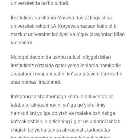
universitetida bo‘lib turibdi.
Institutimiz vakillarini Moskva davlat lingvistika
universiteti rektori I.A.Krayeva shaxsan kutib olib,
mazkur universitet faoliyati va o’quv jarayonlari bilan
tanishtirdi.
Muloqot davomida ushbu nufuzli oliygoh bilan
institutimiz o’rtasida qator yo‘nalishlarda hamkorlik
aloqalarini rivojlantirishni ko‘zda tutuvchi hamkorlik
shartnomasi imzolandi.
Imzolangan shartnomaga ko‘ra, o‘qituvchilar va
talabalar almashinuvini yo‘lga qo‘yish, ilmiy
hamkorlikni yo‘lga qo‘yish va malaka oshirishga
ko‘maklashish, o‘qitishning ilg‘or uslublarini ishlab
chiqish bo‘yicha tajriba almashish, tadqiqotlar