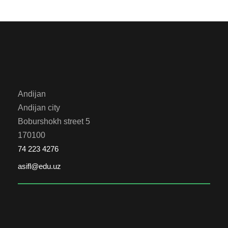
Andijan
Andijan city
Boburshokh street 5
170100
74 223 4276
asifl@edu.uz