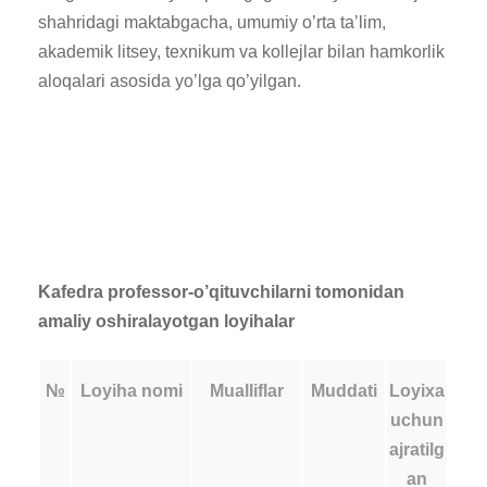
shahridagi maktabgacha, umumiy o’rta ta’lim,
akademik litsey, texnikum va kollejlar bilan hamkorlik
aloqalari asosida yo’lga qo’yilgan.
Kafedra professor-o’qituvchilarni tomonidan
amaliy oshiralayotgan loyihalar
№
Loyiha nomi
Mualliflar
Muddati
Loyixa
uchun
ajratilg
an