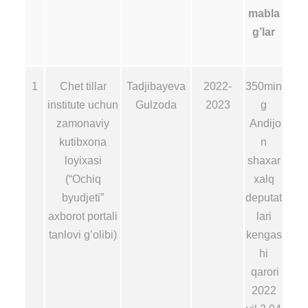
mabla
g’lar
1
Chet tillar
Tadjibayeva
2022-
350min
institute uchun
Gulzoda
2023
g
zamonaviy
Andijo
kutibxona
n
loyixasi
shaxar
(“Ochiq
xalq
byudjeti”
deputat
axborot portali
lari
tanlovi g’olibi)
kengas
hi
qarori
2022