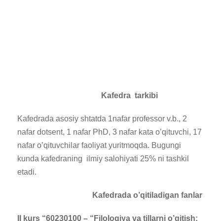
Kafedra tarkibi
Kafedrada asosiy shtatda 1nafar professor v.b., 2
nafar dotsent, 1 nafar PhD, 3 nafar kata o’qituvchi, 17
nafar o’qituvchilar faoliyat yuritmoqda. Bugungi
kunda kafedraning ilmiy salohiyati 25% ni tashkil
etadi.
Kafedrada o’qitiladigan fanlar
II kurs “60230100 – “Filologiya va tillarni o’qitish: