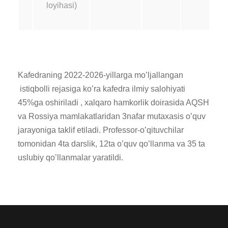
loyihasi)
Kafedraning 2022-2026-yillarga mo’ljallangan
istiqbolli rejasiga ko’ra kafedra ilmiy salohiyati
45%ga oshiriladi , xalqaro hamkorlik doirasida AQSH
va Rossiya mamlakatlaridan 3nafar mutaxasis o’quv
jarayoniga taklif etiladi. Professor-o’qituvchilar
tomonidan 4ta darslik, 12ta o’quv qo’llanma va 35 ta
uslubiy qo’llanmalar yaratildi.