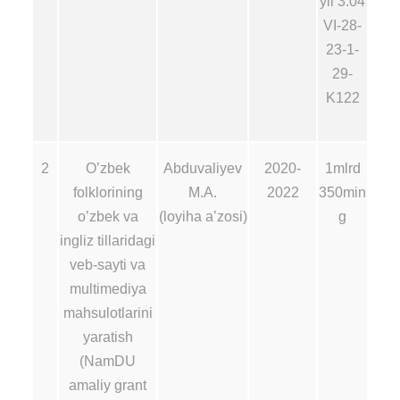
yil 3.04
VI-28-
23-1-
29-
K122
2
O’zbek
Abduvaliyev
2020-
1mlrd
folklorining
M.A.
2022
350min
o’zbek va
(loyiha a’zosi)
g
ingliz tillaridagi
veb-sayti va
multimediya
mahsulotlarini
yaratish
(NamDU
amaliy grant