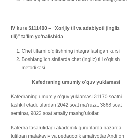
IV kurs 5111400 – “Xorijiy til va adabiyoti (ingliz
tili)” ta’lim yo’nalishida
Chet tillarni o’qitishning integrallashgan kursi
Boshlang’ich sinflarda chet (Ingliz) tili o’qitish
metodikasi
Kafedraning umumiy o’quv yuklamasi
Kafedraning umumiy o’quv yuklamasi 31170 soatni
tashkil etadi, ulardan 2042 soat ma’ruza, 3868 soat
seminar, 9822 soat amaliy mashg’ulotlar.
Kafedra tasarufidagi akademik guruhlarda nazarda
tutilgan malakaviy va pedagogik amaliyotlar Andijon