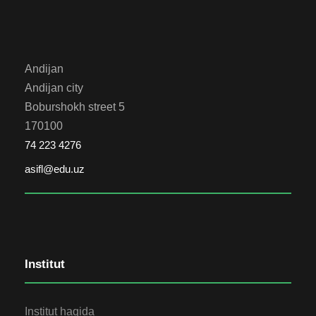
Andijan
Andijan city
Boburshokh street 5
170100
74 223 4276
asifl@edu.uz
Institut
Institut haqida