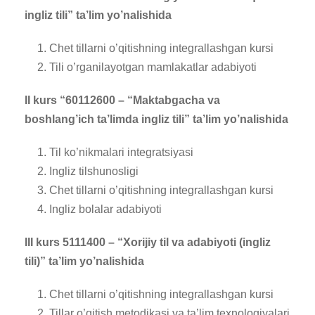
ingliz tili” ta’lim yo’nalishida
Chet tillarni o’qitishning integrallashgan kursi
Tili o’rganilayotgan mamlakatlar adabiyoti
II kurs “60112600 – “Maktabgacha va
boshlang’ich ta’limda ingliz tili” ta’lim yo’nalishida
Til ko’nikmalari integratsiyasi
Ingliz tilshunosligi
Chet tillarni o’qitishning integrallashgan kursi
Ingliz bolalar adabiyoti
III kurs 5111400 – “Xorijiy til va adabiyoti (ingliz
tili)” ta’lim yo’nalishida
Chet tillarni o’qitishning integrallashgan kursi
Tillar o’qitish metodikasi va ta’lim texnologiyalari