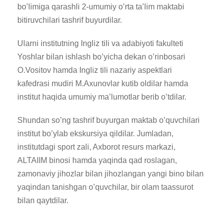
bo’limiga qarashli 2-umumiy o’rta ta’lim maktabi
bitiruvchilari tashrif buyurdilar.
Ularni institutning Ingliz tili va adabiyoti fakulteti
Yoshlar bilan ishlash bo’yicha dekan o’rinbosari
O.Vositov hamda Ingliz tili nazariy aspektlari
kafedrasi mudiri M.Axunovlar kutib oldilar hamda
institut haqida umumiy ma’lumotlar berib o’tdilar.
Shundan so’ng tashrif buyurgan maktab o’quvchilari
institut bo’ylab ekskursiya qildilar. Jumladan,
institutdagi sport zali, Axborot resurs markazi,
ALTAIIM binosi hamda yaqinda qad roslagan,
zamonaviy jihozlar bilan jihozlangan yangi bino bilan
yaqindan tanishgan o’quvchilar, bir olam taassurot
bilan qaytdilar.