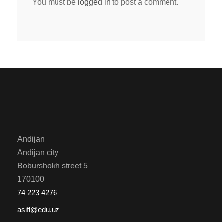
You must be
logged in
to post a comment.
Andijan
Andijan city
Boburshokh street 5
170100
74 223 4276
asifl@edu.uz