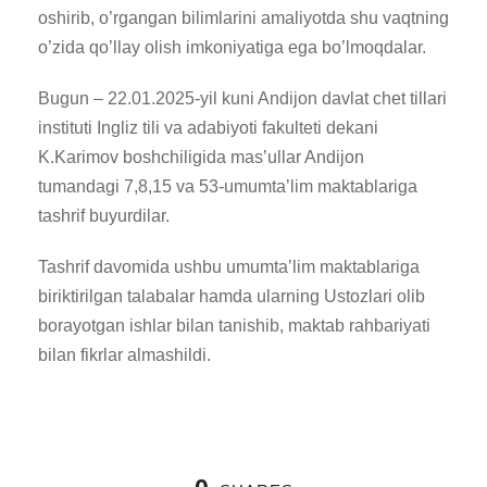
oshirib, o’rgangan bilimlarini amaliyotda shu vaqtning
o’zida qo’llay olish imkoniyatiga ega bo’lmoqdalar.
Bugun – 22.01.2025-yil kuni Andijon davlat chet tillari
instituti Ingliz tili va adabiyoti fakulteti dekani
K.Karimov boshchiligida mas’ullar Andijon
tumandagi 7,8,15 va 53-umumta’lim maktablariga
tashrif buyurdilar.
Tashrif davomida ushbu umumta’lim maktablariga
biriktirilgan talabalar hamda ularning Ustozlari olib
borayotgan ishlar bilan tanishib, maktab rahbariyati
bilan fikrlar almashildi.