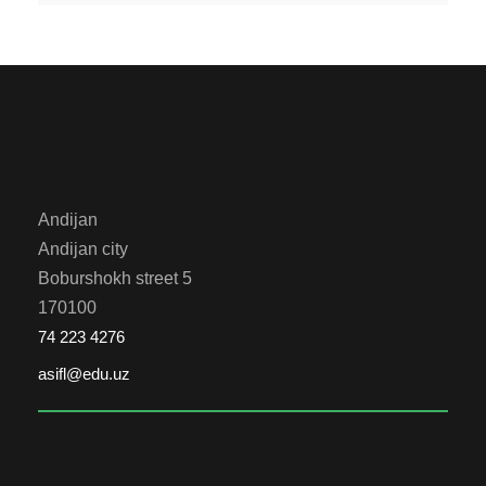
Andijan
Andijan city
Boburshokh street 5
170100
74 223 4276
asifl@edu.uz