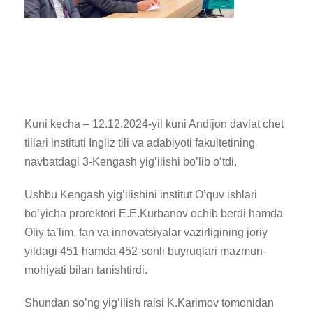
Kuni kecha – 12.12.2024-yil kuni Andijon davlat chet
tillari instituti Ingliz tili va adabiyoti fakultetining
navbatdagi 3-Kengash yig’ilishi bo’lib o’tdi.
Ushbu Kengash yig’ilishini institut O’quv ishlari
bo’yicha prorektori E.E.Kurbanov ochib berdi hamda
Oliy ta’lim, fan va innovatsiyalar vazirligining joriy
yildagi 451 hamda 452-sonli buyruqlari mazmun-
mohiyati bilan tanishtirdi.
Shundan so’ng yig’ilish raisi K.Karimov tomonidan