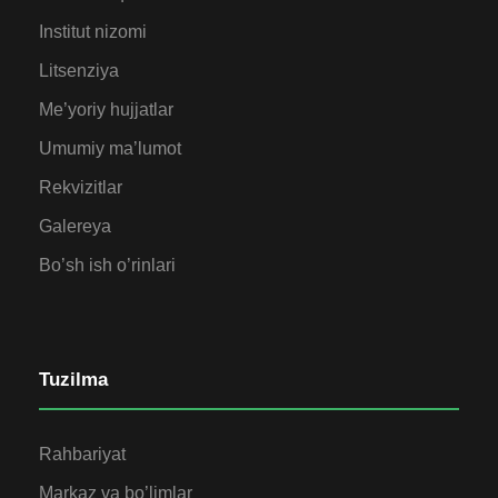
Institut nizomi
Litsenziya
Me’yoriy hujjatlar
Umumiy ma’lumot
Rekvizitlar
Galereya
Bo’sh ish o’rinlari
Tuzilma
Rahbariyat
Markaz va bo’limlar