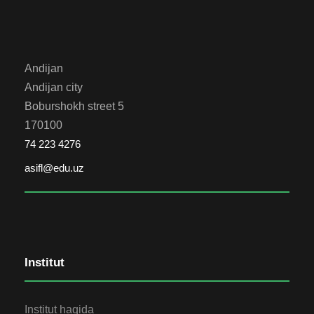
Andijan
Andijan city
Boburshokh street 5
170100
74 223 4276
asifl@edu.uz
Institut
Institut haqida