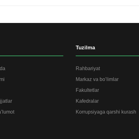
Tuzilma
ida
Rahbariyat
omi
Markaz va bo’limlar
Fakultetlar
jatlar
Kafedralar
’lumot
Korrupsiyaga qarshi kurash