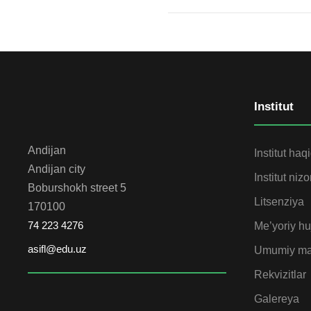
Institut
Andijan
Institut haq
Andijan city
Institut niz
Boburshokh street 5
Litsenziya
170100
74 223 4276
Me’yoriy huj
asifl@edu.uz
Umumiy ma
Rekvizitlar
Galereya