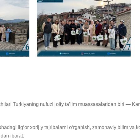
qotchilari Turkiyaning nufuzli oliy ta’lim muassasalaridan biri — K
dagi ilg‘or xorijiy tajribalarni o‘rganish, zamonaviy bilim va 
dan iborat.