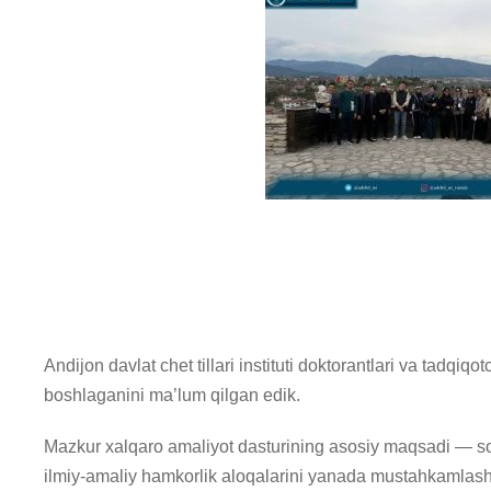
Andijon davlat chet tillari instituti doktorantlari va tadqi
boshlaganini ma’lum qilgan edik.
Mazkur xalqaro amaliyot dasturining asosiy maqsadi — soha
ilmiy-amaliy hamkorlik aloqalarini yanada mustahkamlash