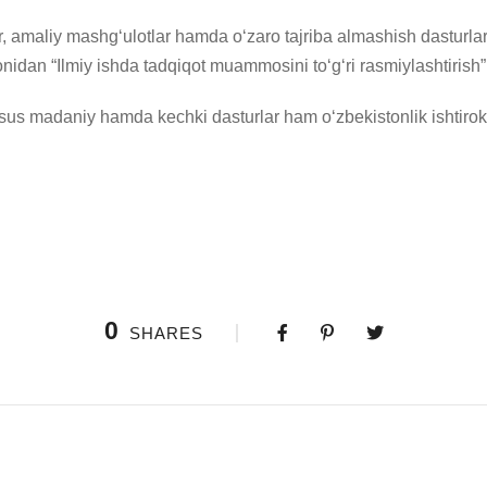
lar, amaliy mashg‘ulotlar hamda o‘zaro tajriba almashish dasturla
onidan “Ilmiy ishda tadqiqot muammosini to‘g‘ri rasmiylashtirish
s madaniy hamda kechki dasturlar ham o‘zbekistonlik ishtirokchil
0
SHARES