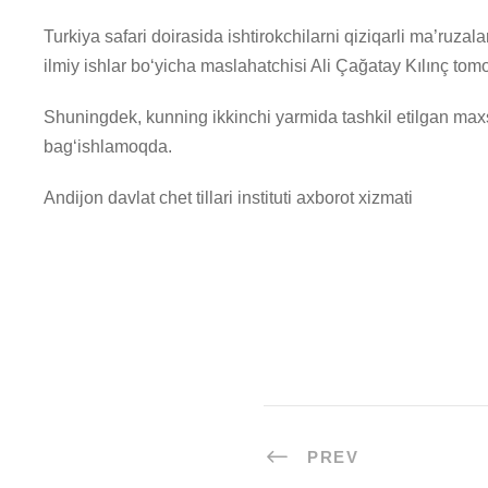
Turkiya safari doirasida ishtirokchilarni qiziqarli ma’ruza
ilmiy ishlar bo‘yicha maslahatchisi Ali Çağatay Kılınç tom
Shuningdek, kunning ikkinchi yarmida tashkil etilgan maxsu
bag‘ishlamoqda.
Andijon davlat chet tillari instituti axborot xizmati
PREV