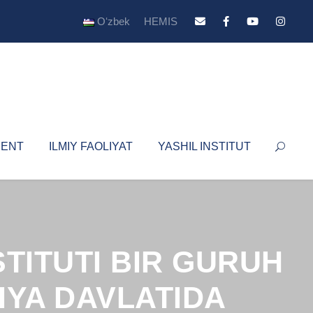
Oʻzbek
HEMIS
YENT
ILMIY FAOLIYAT
YASHIL INSTITUT
STITUTI BIR GURUH
IYA DAVLATIDA