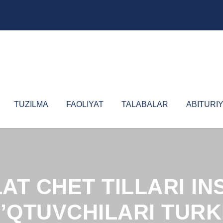
TUZILMA
FAOLIYAT
TALABALAR
ABITURI
AT CHET TILLARI IN
QTUVCHILARI TURK