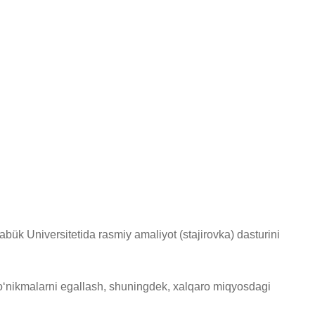
arabük Universitetida rasmiy amaliyot (stajirovka) dasturini
ko‘nikmalarni egallash, shuningdek, xalqaro miqyosdagi