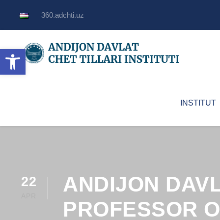
360.adchti.uz
Open toolbar
INSTITUT
ANDIJON DAVL
22
APR
PROFESSOR O’