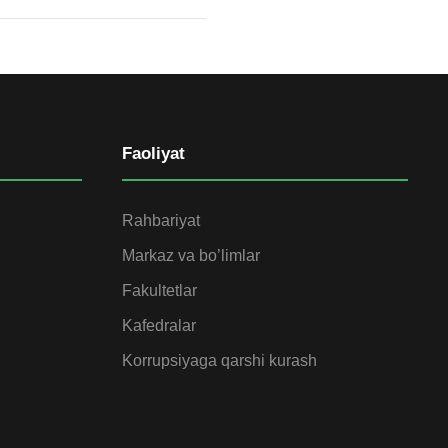
Faoliyat
Rahbariyat
Markaz va bo’limlar
Fakultetlar
Kafedralar
Korrupsiyaga qarshi kurash