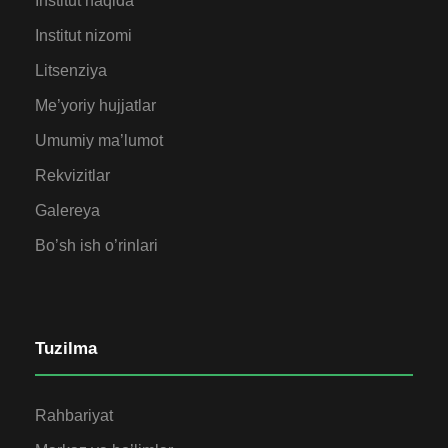
Institut haqida
Institut nizomi
Litsenziya
Me’yoriy hujjatlar
Umumiy ma’lumot
Rekvizitlar
Galereya
Bo’sh ish o’rinlari
Tuzilma
Rahbariyat