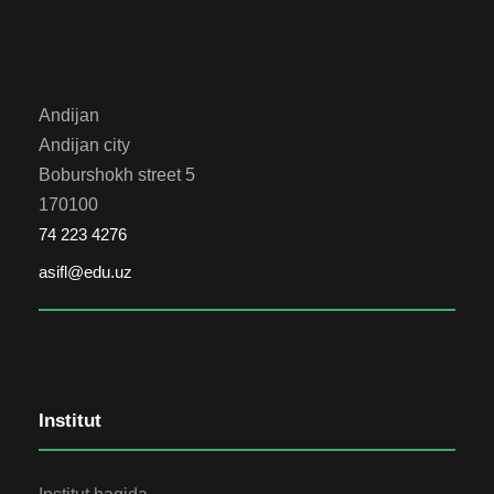
Andijan
Andijan city
Boburshokh street 5
170100
74 223 4276
asifl@edu.uz
Institut