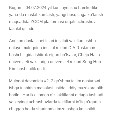
Bugun – 04.07.2024-yil kuni ayni shu hamkorlikni
yana-da mustahkamlash, yangi bosqichga ko’tarish
maqsadida ZOOM platformasi orqali uchrashuv
tashkil qilindi.
Andijon davlat chet tillari instituti vakillari ushbu
onlayn muloqotda institut rektori D.A.Rustamov
boshchiligida ishtirok etgan bo’lsalar, Cheju Halla
universiteti vakillariga universitet rektori Sung Hun
Kim boshchilik qildi.
Muloqot davomida «2+2 qo’shma ta’lim dasturi»ni
ishga tushirish masalasi ustida jiddiy muzokara olib
borildi. Har ikki tomon o’z takliflarini o’rtaga tashladi
va keyingi uchrashuvlarda takliflarni to’liq o’rganib
chiqqan holda shartnoma imzolashga kelishildi.