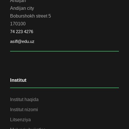
Andijan
Andijan city
Boburshokh street 5
170100
74 223 4276
asifl@edu.uz
Institut
Institut haqida
Institut nizomi
Litsenziya