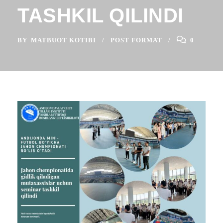
TASHKIL QILINDI
BY
MATBUOT KOTIBI
POST FORMAT
0