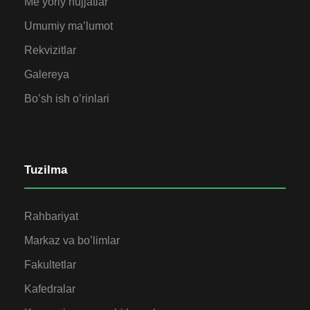
Me’yoriy hujjatlar
Umumiy ma’lumot
Rekvizitlar
Galereya
Bo’sh ish o’rinlari
Tuzilma
Rahbariyat
Markaz va bo’limlar
Fakultetlar
Kafedralar