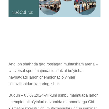
Andijon shahrida qad rostlagan muhtasham arena –
Universal sport majmuasida futzal bo’yicha
navbatdagi jahon chempionati o’yinlari
o’tkazilishidan xabaringiz bor.
Bugun – 03.07.2024-yil kuni ushbu majmuada jahon
chempionati o’yinlari davomida mehmonlarga Gid
xizmatini ko’rsatuvchi mutaxassislar uchun seminar