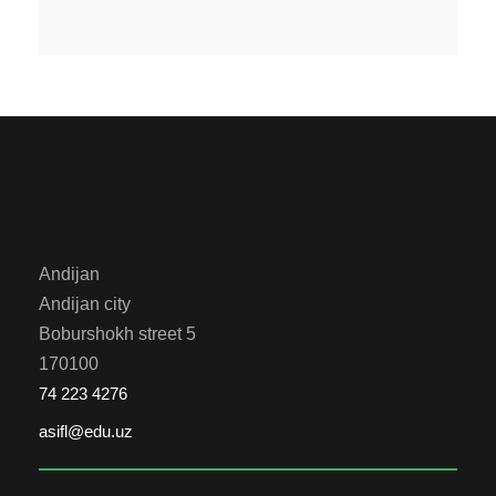
Andijan
Andijan city
Boburshokh street 5
170100
74 223 4276
asifl@edu.uz