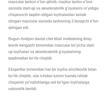
mavzular tanlovi e’lon qilinib, mazkur tanlov e’loni
asosida start-ap va akseleratorlik g’oyalarini ro’yobga
chiqaruvchi taqdim etilgan loyihalardan tanlab
olingan mavzular asosida tanlovning 2-bosqichi e’lon
qilingan edi.
Bugun Andijon davlat chet tillari institutining Ilmiy-
texnik kengashi tomonidan mavzular boʻyicha start-
up loyihalari va akseleratorlik gʻoyalarining
taqdimotlari koʻrib chiqildi.
Ekspertlar tomonidan har bir loyiha sinchkovlik bilan
ko’rib chiqilib, ular ichidan turizm hamda ishlab
chiqarish yo’nalishlariga oid bo’lgan loyihalarga
ustuvorlik berildi.