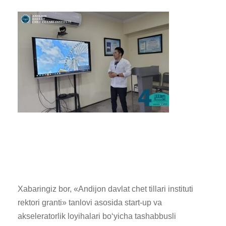
Xabaringiz bor, «Andijon davlat chet tillari instituti
rektori granti» tanlovi asosida start-up va
akseleratorlik loyihalari boʻyicha tashabbusli