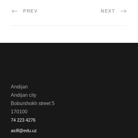
PREV
NEXT
Andijan
Andijan city
Boburshokh street 5
170100
74 223 4276
asifl@edu.uz