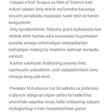
​ Xalqaro e’tirof: Scopus va Web of Science kabi
nufuzli xalqaro ilmiy-texnik ma’lumotlar bazasiga
kiruvchi jurnallarda maqolalar nashr etish ko‘lamini
kengaytirish;
Ilmiy tijoratlashtirish: Mahalliy grant loyihalarida faol
ishtirok etish hamda soha korxonalari buyurtmalari
asosida amalga oshiriladigan tadqiqotlardan
tushadigan mablag‘lar miqdorini salmoqli darajada
oshirish;
Kadrlar salohiyati: Institutning umumiy ilmiy
salohiyatini yuksaltirish, yosh tadqiqotchilarni ilmiy
ishlarga keng jalb etish.
​Prorektor M.Kurbanov har bir kafedra va professor-
o‘qituvchi oldiga qo‘yilgan ushbu ko‘rsatkichlar
shunchaki raqamlar emas, balki institutning xalqaro
reytinglardagi o‘rnini mustahkamlash garovi