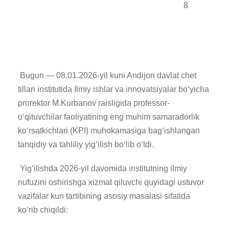
8
Bugun — 08.01.2026-yil kuni Andijon davlat chet
tillari institutida Ilmiy ishlar va innovatsiyalar bo‘yicha
prorektor M.Kurbanov raisligida professor-
o‘qituvchilar faoliyatining eng muhim samaradorlik
ko‘rsatkichlari (KPI) muhokamasiga bag‘ishlangan
tanqidiy va tahliliy yig‘ilish bo‘lib o‘tdi.
​Yig‘ilishda 2026-yil davomida institutning ilmiy
nufuzini oshirishga xizmat qiluvchi quyidagi ustuvor
vazifalar kun tartibining asosiy masalasi sifatida
ko‘rib chiqildi: