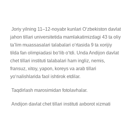
Joriy yilning 11–12-noyabr kunlari O‘zbekiston davlat
jahon tillari universitetida mamlakatimizdagi 43 ta oliy
ta’lim muassasalari talabalari o‘rtasida 9 ta xorijiy
tilda fan olimpiadasi bo‘lib o‘tdi. Unda Andijon davlat
chet tillari instituti talabalari ham ingliz, nemis,
fransuz, xitoy, yapon, koreys va arab tillari
yo‘nalishlarida faol ishtirok etdilar.
Taqdirlash marosimidan fotolavhalar.
Andijon davlat chet tillari instituti axborot xizmati