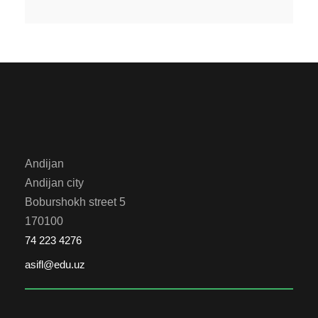
Andijan
Andijan city
Boburshokh street 5
170100
74 223 4276
asifl@edu.uz