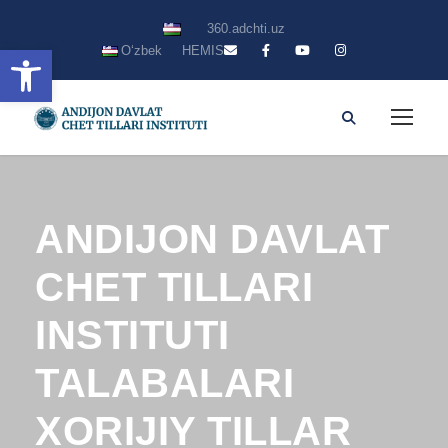
360.adchti.uz
Open toolbar
Oʻzbek
HEMIS
ANDIJON DAVLAT
CHET TILLARI
INSTITUTI
TALABALARI
XORIJIY TILLAR