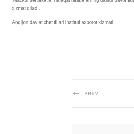
Mazkur sertifikatlar nafaqat talabalarning dastur davomida
xizmat qiladi.
Andijon davlat chet tillari instituti axborot xizmati
PREV