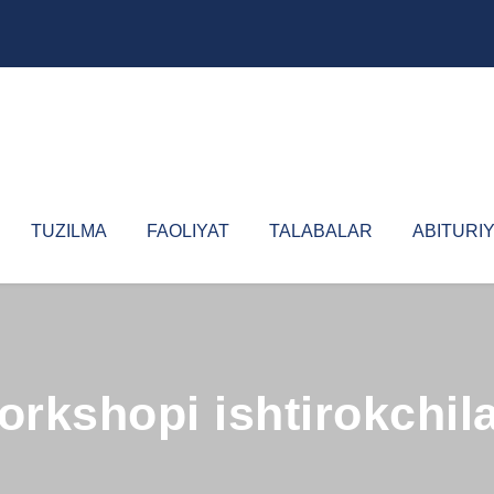
TUZILMA
FAOLIYAT
TALABALAR
ABITURI
kshopi ishtirokchilari