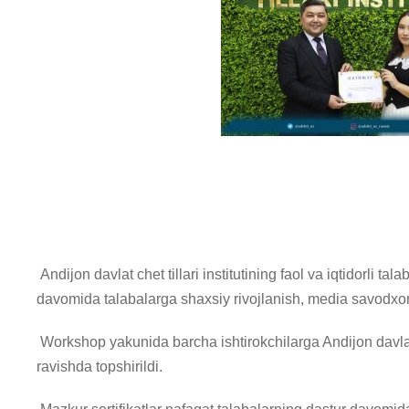
Andijon davlat chet tillari institutining faol va iqtidorli
davomida talabalarga shaxsiy rivojlanish, media savodxonli
Workshop yakunida barcha ishtirokchilarga Andijon davlat 
ravishda topshirildi.