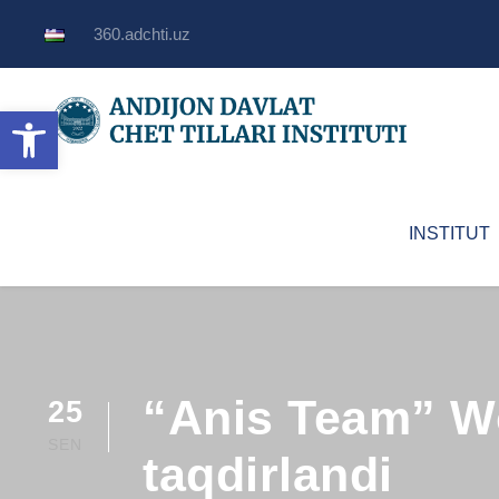
360.adchti.uz
Open toolbar
INSTITUT
“Anis Team” Wor
25
SEN
taqdirlandi