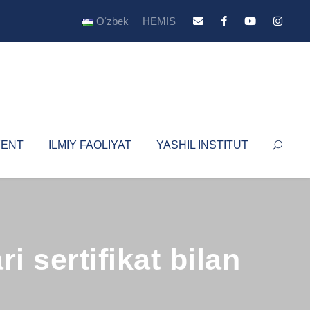
Oʻzbek
HEMIS
YENT
ILMIY FAOLIYAT
YASHIL INSTITUT
 sertifikat bilan