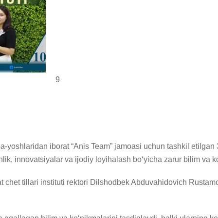
9
 talaba-yoshlaridan iborat “Anis Team” jamoasi uchun tashkil etilg
k, innovatsiyalar va ijodiy loyihalash bo‘yicha zarur bilim va ko
chet tillari instituti rektori Dilshodbek Abduvahidovich Rustam