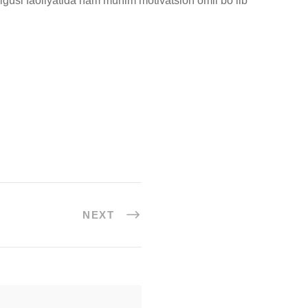
elgusi faoliyatida ham muhim motivatsion omil bo‘lib
NEXT