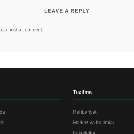
LEAVE A REPLY
n
to post a comment.
Tuzilma
ida
Rahbariyat
omi
Markaz va bo’limlar
Fakultetlar