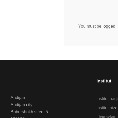
You must be
logged i
Institut
Andijan
Institut haq
Andijan city
Institut niz
Boburshokh street 5
Litsenziya