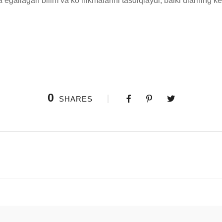
 egallagan bilim va ko‘nikmalarini tasdiqlaydi, balki ularning k
0
SHARES