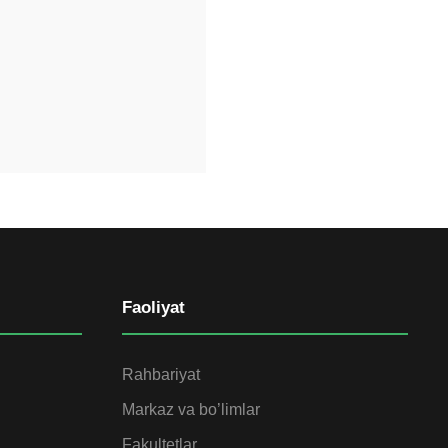
Faoliyat
Rahbariyat
Markaz va bo’limlar
Fakultetlar