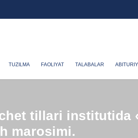
TUZILMA
FAOLIYAT
TALABALAR
ABITURI
chet tillari institut
sh marosimi.