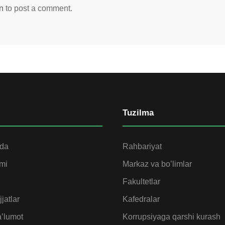
n
to post a comment.
Tuzilma
ida
Rahbariyat
omi
Markaz va bo’limlar
Fakultetlar
jatlar
Kafedralar
’lumot
Korrupsiyaga qarshi kurash