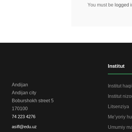
You must be
logged i
Institut
Andijan
Institut haq
Andijan city
Institut niz
Boburshokh street 5
Litsenziya
170100
74 223 4276
Me’yoriy huj
asifl@edu.uz
Umumiy ma