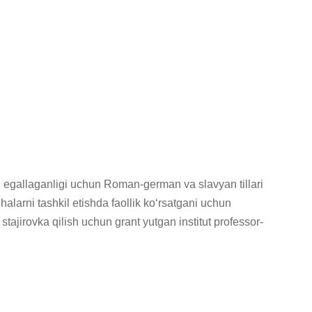
inni egallaganligi uchun Roman-german va slavyan tillari
alarni tashkil etishda faollik koʻrsatgani uchun
ajirovka qilish uchun grant yutgan institut professor-