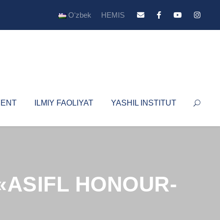
Oʻzbek
HEMIS
YENT
ILMIY FAOLIYAT
YASHIL INSTITUT
ida «ASIFL HONOUR-