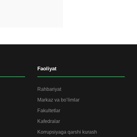
Faoliyat
Rahbariyat
Markaz va bo’limlar
Fakultetlar
Kafedralar
Korrupsiyaga qarshi kurash