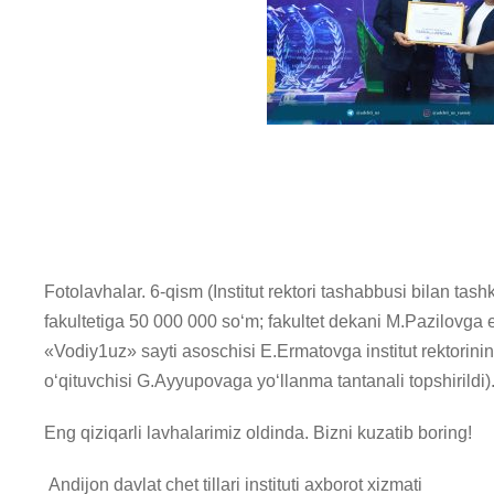
Fotolavhalar. 6-qism (Institut rektori tashabbusi bilan tas
fakultetiga 50 000 000 soʻm; fakultet dekani M.Pazilovga e
«Vodiy1uz» sayti asoschisi E.Ermatovga institut rektorinin
oʻqituvchisi G.Ayyupovaga yoʻllanma tantanali topshirildi)
Eng qiziqarli lavhalarimiz oldinda. Bizni kuzatib boring!
Andijon davlat chet tillari instituti axborot xizmati