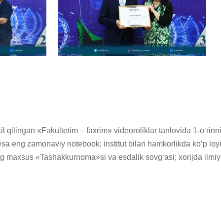
hkil qilingan «Fakultetim – faxrim» videoroliklar tanlovida 1-oʻr
sa eng zamonaviy notebook; institut bilan hamkorlikda koʻp loyih
g maxsus «Tashakkurnoma»si va esdalik sovgʻasi; xorijda ilmiy st
.