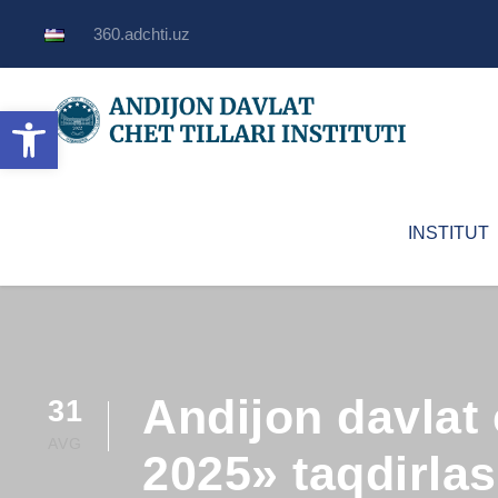
360.adchti.uz
Open toolbar
INSTITUT
Andijon davlat 
31
AVG
2025» taqdirla