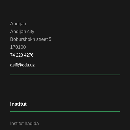
Andijan
Andijan city
Boburshokh street 5
170100
74 223 4276
asifl@edu.uz
Institut
Institut haqida