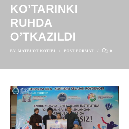
KO’TARINKI
RUHDA
O’TKAZILDI
BY
MATBUOT KOTIBI
POST FORMAT
0