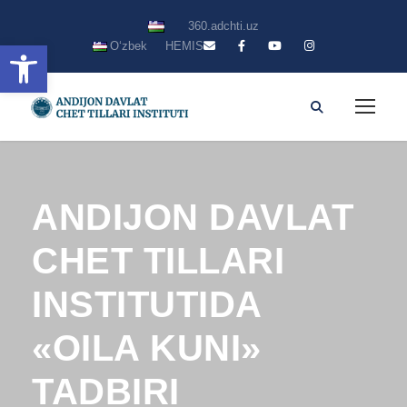
360.adchti.uz
Open toolbar
Oʻzbek
HEMIS
ANDIJON DAVLAT
CHET TILLARI
INSTITUTIDA
«OILA KUNI»
TADBIRI