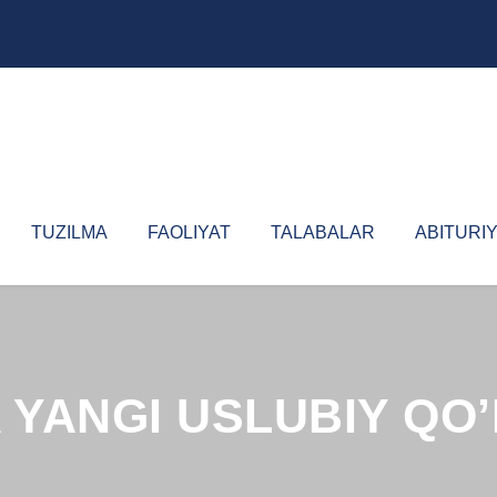
TUZILMA
FAOLIYAT
TALABALAR
ABITURI
 YANGI USLUBIY QO