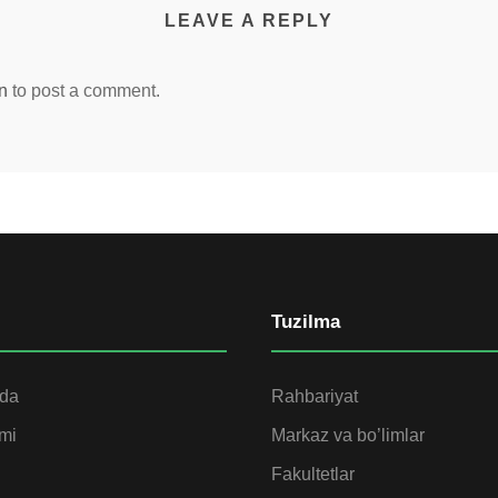
LEAVE A REPLY
n
to post a comment.
Tuzilma
ida
Rahbariyat
omi
Markaz va bo’limlar
Fakultetlar