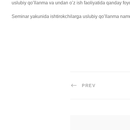
uslubiy qo’llanma va undan o’z ish faoliyatida qanday foydal
Seminar yakunida ishtirokchilarga uslubiy qo’llanma namun
PREV