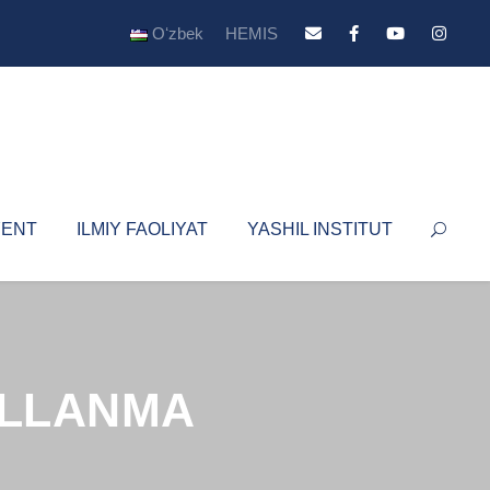
Oʻzbek
HEMIS
YENT
ILMIY FAOLIYAT
YASHIL INSTITUT
’LLANMA