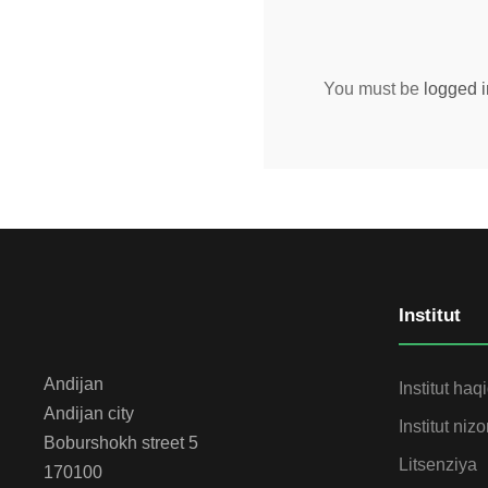
You must be
logged i
Institut
Andijan
Institut haq
Andijan city
Institut niz
Boburshokh street 5
Litsenziya
170100