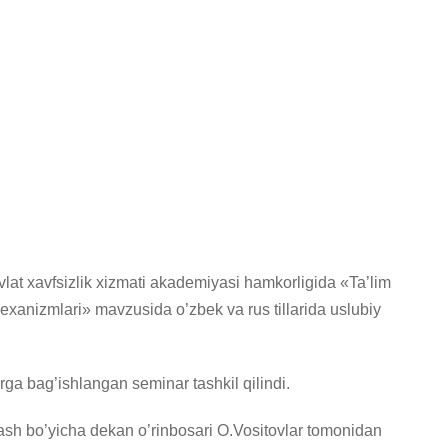
vlat xavfsizlik xizmati akademiyasi hamkorligida «Ta’lim
xanizmlari» mavzusida o’zbek va rus tillarida uslubiy
rga bag’ishlangan seminar tashkil qilindi.
shlash bo’yicha dekan o’rinbosari O.Vositovlar tomonidan