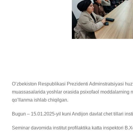
O’zbekiston Respublikasi Prezidenti Adminstratsiyasi huzu
muassasalarida yoshlar orasida psixofaol moddalarning no
qo’llanma ishlab chiqilgan.
Bugun – 15.01.2025-yil kuni Andijon davlat chet tillari in
Seminar davomida institut profilaktika katta inspektori B.