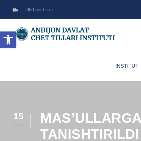
360.adchti.uz
Open toolbar
INSTITUT
MAS’ULLARGA
15
YAN
TANISHTIRILDI