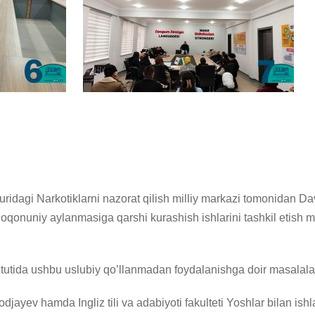
ridagi Narkotiklarni nazorat qilish milliy markazi tomonidan Da
qonuniy aylanmasiga qarshi kurashish ishlarini tashkil etish me
stitutida ushbu uslubiy qo’llanmadan foydalanishga doir masalala
Xodjayev hamda Ingliz tili va adabiyoti fakulteti Yoshlar bilan i