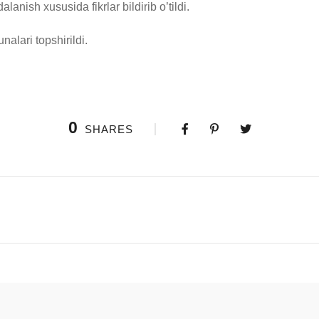
anish xususida fikrlar bildirib o’tildi.
alari topshirildi.
0
SHARES