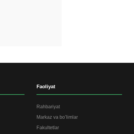
Faoliyat
Rahbariyat
Markaz va bo’limlar
Fakultetlar