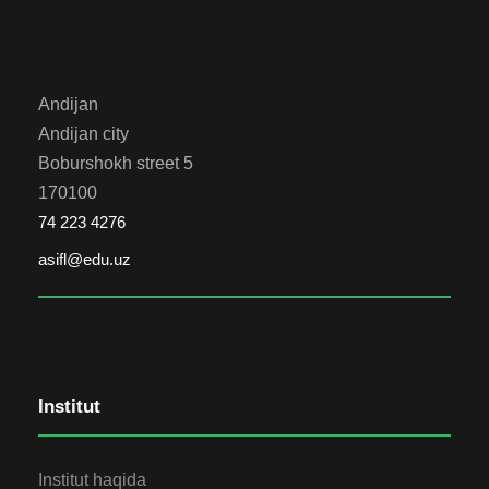
Andijan
Andijan city
Boburshokh street 5
170100
74 223 4276
asifl@edu.uz
Institut
Institut haqida