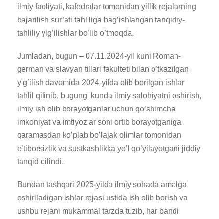
ilmiy faoliyati, kafedralar tomonidan yillik rejalarning
bajarilish sur’ati tahliliga bag’ishlangan tanqidiy-
tahliliy yig’ilishlar bo’lib o’tmoqda.
Jumladan, bugun – 07.11.2024-yil kuni Roman-
german va slavyan tillari fakulteti bilan o’tkazilgan
yig’ilish davomida 2024-yilda olib borilgan ishlar
tahlil qilinib, bugungi kunda ilmiy salohiyatni oshirish,
ilmiy ish olib borayotganlar uchun qo’shimcha
imkoniyat va imtiyozlar soni ortib borayotganiga
qaramasdan ko’plab bo’lajak olimlar tomonidan
e’tiborsizlik va sustkashlikka yo’l qo’yilayotgani jiddiy
tanqid qilindi.
Bundan tashqari 2025-yilda ilmiy sohada amalga
oshiriladigan ishlar rejasi ustida ish olib borish va
ushbu rejani mukammal tarzda tuzib, har bandi