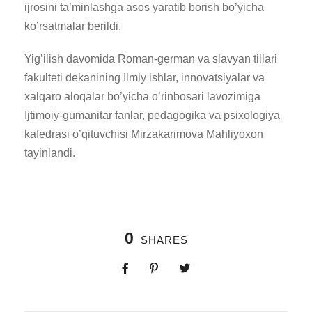
ijrosini ta’minlashga asos yaratib borish bo’yicha
ko’rsatmalar berildi.
Yig’ilish davomida Roman-german va slavyan tillari
fakulteti dekanining Ilmiy ishlar, innovatsiyalar va
xalqaro aloqalar bo’yicha o’rinbosari lavozimiga
Ijtimoiy-gumanitar fanlar, pedagogika va psixologiya
kafedrasi o’qituvchisi Mirzakarimova Mahliyoxon
tayinlandi.
0
SHARES