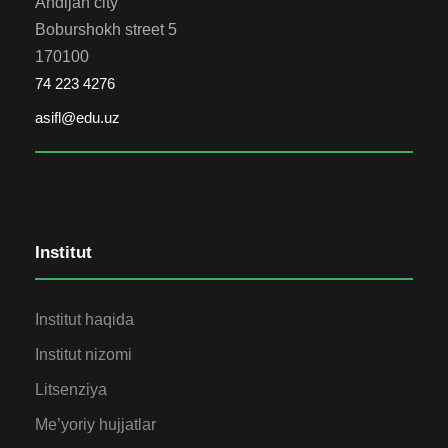
Andijan city
Boburshokh street 5
170100
74 223 4276
asifl@edu.uz
Institut
Institut haqida
Institut nizomi
Litsenziya
Me’yoriy hujjatlar