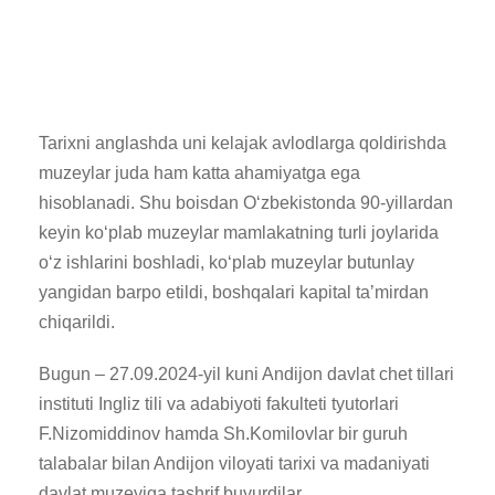
Tarixni anglashda uni kelajak avlodlarga qoldirishda
muzeylar juda ham katta ahamiyatga ega
hisoblanadi. Shu boisdan Oʻzbekistonda 90-yillardan
keyin koʻplab muzeylar mamlakatning turli joylarida
oʻz ishlarini boshladi, koʻplab muzeylar butunlay
yangidan barpo etildi, boshqalari kapital taʼmirdan
chiqarildi.
Bugun – 27.09.2024-yil kuni Andijon davlat chet tillari
instituti Ingliz tili va adabiyoti fakulteti tyutorlari
F.Nizomiddinov hamda Sh.Komilovlar bir guruh
talabalar bilan Andijon viloyati tarixi va madaniyati
davlat muzeyiga tashrif buyurdilar.