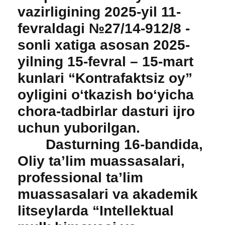
vazirligining 2025-yil 11-
fevraldagi №27/14-912/8 -
sonli xatiga asosan 2025-
yilning 15-fevral – 15-mart
kunlari “Kontrafaktsiz oy”
oyligini oʻtkazish boʻyicha
chora-tadbirlar dasturi ijro
uchun yuborilgan.
Dasturning 16-bandida,
Oliy taʼlim muassasalari,
professional taʼlim
muassasalari va akademik
litseylarda “Intellektual