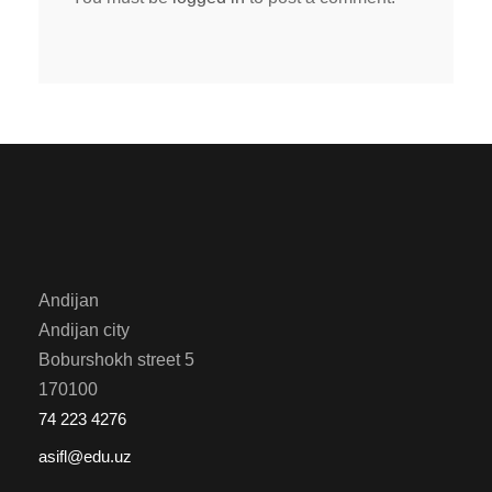
Andijan
Andijan city
Boburshokh street 5
170100
74 223 4276
asifl@edu.uz