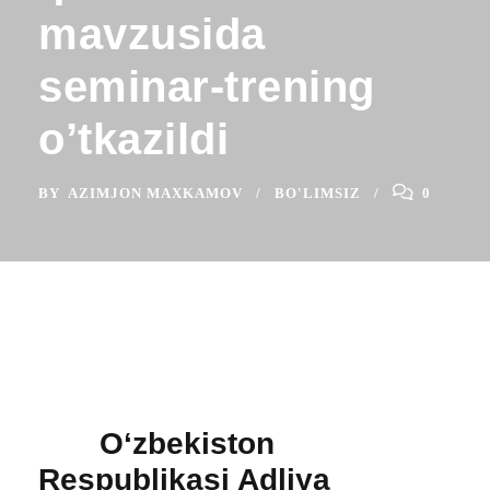
mavzusida
seminar-trening
o’tkazildi
BY
AZIMJON MAXKAMOV
BO'LIMSIZ
0
Oʻzbekiston
Respublikasi Adliya