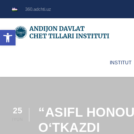
360.adchti.uz
Open toolbar
INSTITUT
“ASIFL HONOUR
25
IYUN
OʻTKAZDI