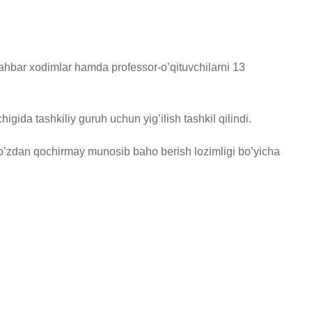
 rahbar xodimlar hamda professor-o’qituvchilarni 13
ida tashkiliy guruh uchun yig’ilish tashkil qilindi.
ni ko’zdan qochirmay munosib baho berish lozimligi bo’yicha