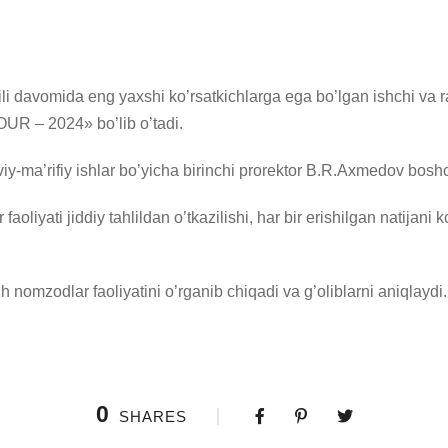
yili davomida eng yaxshi ko’rsatkichlarga ega bo’lgan ishchi va
UR – 2024» bo’lib o’tadi.
-ma’rifiy ishlar bo’yicha birinchi prorektor B.R.Axmedov boshchig
aoliyati jiddiy tahlildan o’tkazilishi, har bir erishilgan natija
h nomzodlar faoliyatini o’rganib chiqadi va g’oliblarni aniqlaydi.
0
SHARES