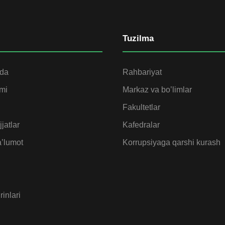
Tuzilma
ida
Rahbariyat
omi
Markaz va bo’limlar
Fakultetlar
jatlar
Kafedralar
’lumot
Korrupsiyaga qarshi kurash
rinlari