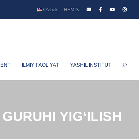
Oʻzbek
HEMIS
YENT
ILMIY FAOLIYAT
YASHIL INSTITUT
 GURUHI YIGʻILISH