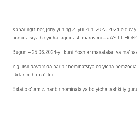
Xabaringiz bor, joriy yilning 2-iyul kuni 2023-2024-o’quv 
nominatsiya bo’yicha taqdirlash marosimi – «ASIFL HONO
Bugun – 25.06.2024-yil kuni Yoshlar masalalari va ma’naviy
Yig’ilish davomida har bir nominatsiya bo’yicha nomzodlar f
fikrlar bildirib o’tildi.
Eslatib o’tamiz, har bir nominatsiya bo’yicha tashkiliy guru