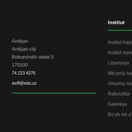
Institut
Andijan
Institut haq
Andijan city
Institut niz
Boburshokh street 5
Litsenziya
170100
74 223 4276
Me’yoriy huj
asifl@edu.uz
Umumiy ma
Rekvizitlar
Galereya
Bo’sh ish o’