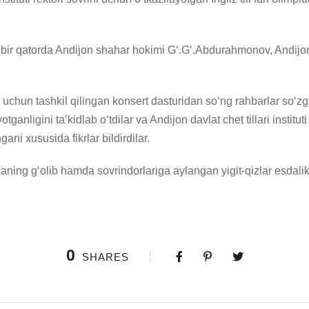
n bir qatorda Andijon shahar hokimi Gʻ.Gʻ.Abdurahmonov, Andij
i uchun tashkil qilingan konsert dasturidan soʻng rahbarlar soʻzg
yotganligini ta’kidlab oʻtdilar va Andijon davlat chet tillari insti
ani xususida fikrlar bildirdilar.
aning gʻolib hamda sovrindorlariga aylangan yigit-qizlar esdalik
0
SHARES