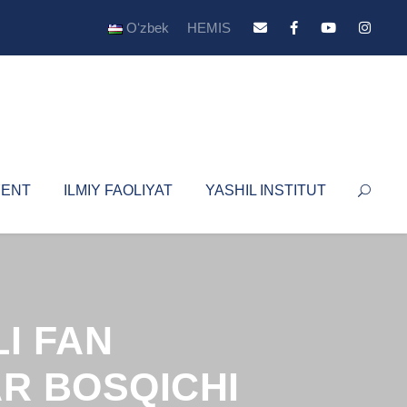
Oʻzbek
HEMIS
YENT
ILMIY FAOLIYAT
YASHIL INSTITUT
LI FAN
R BOSQICHI