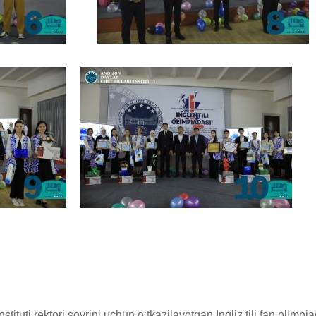
stituti rektori sovrini uchun oʻtkazilayotgan Ingliz tili fan olim