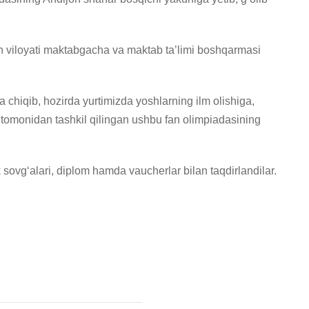
on viloyati maktabgacha va maktab ta’limi boshqarmasi
a chiqib, hozirda yurtimizda yoshlarning ilm olishiga,
tuti tomonidan tashkil qilingan ushbu fan olimpiadasining
 sovgʻalari, diplom hamda vaucherlar bilan taqdirlandilar.