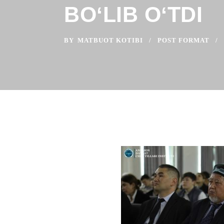
BOʻLIB OʻTDI
BY
MATBUOT KOTIBI
POST FORMAT