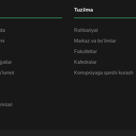
Tuzilma
ida
Rahbariyat
omi
Markaz va bo’limlar
Fakultetlar
jatlar
Kafedralar
’lumot
Korrupsiyaga qarshi kurash
rinlari