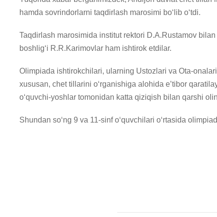
hamda sovrindorlarni taqdirlash marosimi boʻlib oʻtdi.
Taqdirlash marosimida institut rektori D.A.Rustamov bila
boshligʻi R.R.Karimovlar ham ishtirok etdilar.
Olimpiada ishtirokchilari, ularning Ustozlari va Ota-onalar
xususan, chet tillarini oʻrganishiga alohida e’tibor qaratila
oʻquvchi-yoshlar tomonidan katta qiziqish bilan qarshi oling
Shundan soʻng 9 va 11-sinf oʻquvchilari oʻrtasida olimpiad