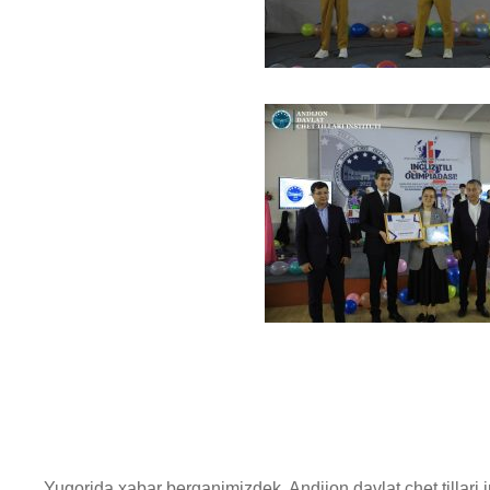
Yuqorida xabar berganimizdek, Andijon davlat chet tillari in