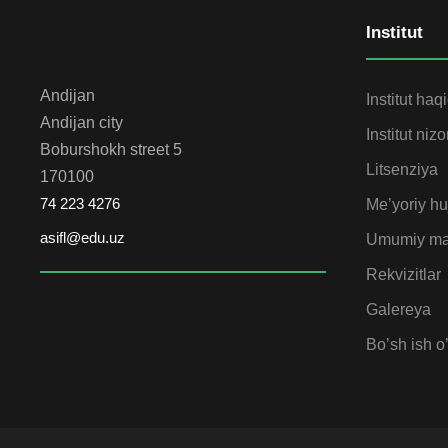
Institut
Andijan
Institut haq
Andijan city
Institut niz
Boburshokh street 5
Litsenziya
170100
74 223 4276
Me’yoriy huj
asifl@edu.uz
Umumiy ma
Rekvizitlar
Galereya
Bo’sh ish o’