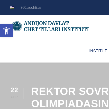
360.adchti.uz
Open toolbar
INSTITUT
REKTOR SOVRI
22
APR
OLIMPIADASIN