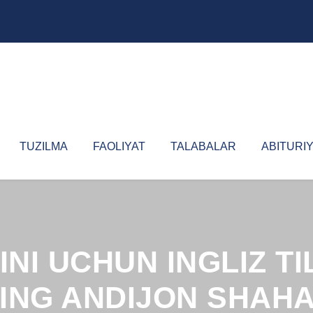
TUZILMA
FAOLIYAT
TALABALAR
ABITURI
NI UCHUN INGLIZ TI
ING ANDIJON SHAHA