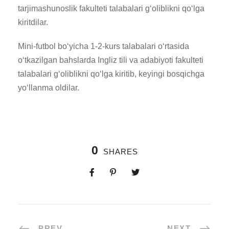
tarjimashunoslik fakulteti talabalari gʻoliblikni qoʻlga
kiritdilar.
Mini-futbol boʻyicha 1-2-kurs talabalari oʻrtasida
oʻtkazilgan bahslarda Ingliz tili va adabiyoti fakulteti
talabalari gʻoliblikni qoʻlga kiritib, keyingi bosqichga
yoʻllanma oldilar.
0
SHARES
PREV
NEXT