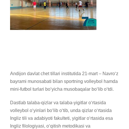
Andijon davlat chet tillari institutida 21-mart – Navroʻz
bayrami munosabati bilan sportning volleybol hamda
mini-futbol turlari boʻyicha musobaqalar boʻlib oʻtdi.
Dastlab talaba-qizlar va talaba-yigitlar oʻrtasida
volleybol oʻyinlari boʻlib oʻtib, unda qizlar oʻrtasida
Ingliz tili va adabiyoti fakulteti, yigitlar oʻrtasida esa
Ingliz filologiyasi, oʻqitish metodikasi va