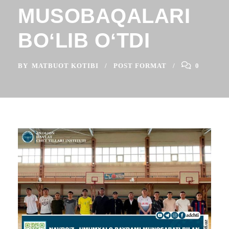
MUSOBAQALARI
BOʻLIB OʻTDI
BY
MATBUOT KOTIBI
POST FORMAT
0