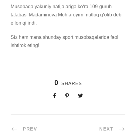
Musobaqa yakuniy natijalariga koʻra 109-guruh
talabasi Madaminova Mohlaroyim mutloq gʻolib deb
e’lon qilindi.
Siz ham mana shunday sport musobaqalarida faol
ishtirok eting!
0
SHARES
PREV
NEXT