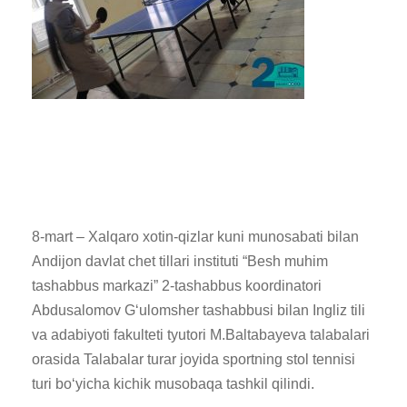
8-mart – Xalqaro xotin-qizlar kuni munosabati bilan
Andijon davlat chet tillari instituti “Besh muhim
tashabbus markazi” 2-tashabbus koordinatori
Abdusalomov Gʻulomsher tashabbusi bilan Ingliz tili
va adabiyoti fakulteti tyutori M.Baltabayeva talabalari
orasida Talabalar turar joyida sportning stol tennisi
turi boʻyicha kichik musobaqa tashkil qilindi.