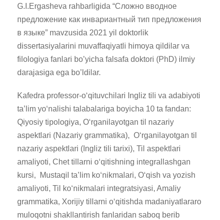
G.I.Ergasheva rahbarligida “Сложно вводное
предложение как инвариантный тип предложения
в языке” mavzusida 2021 yil doktorlik
dissertasiyalarini muvaffaqiyatli himoya qildilar va
filologiya fanlari bo’yicha falsafa doktori (PhD) ilmiy
darajasiga ega bo’ldilar.
Kafedra professor-o‘qituvchilari Ingliz tili va adabiyoti
ta’lim yo‘nalishi talabalariga boyicha 10 ta fandan:
Qiyosiy tipologiya, O‘rganilayotgan til nazariy
aspektlari (Nazariy grammatika), O‘rganilayotgan til
nazariy aspektlari (Ingliz tili tarixi), Til aspektlari
amaliyoti, Chet tillarni o‘qitishning integrallashgan
kursi, Mustaqil ta’lim ko‘nikmalari, O‘qish va yozish
amaliyoti, Til ko‘nikmalari integratsiyasi, Amaliy
grammatika, Xorijiy tillarni o‘qitishda madaniyatlararo
muloqotni shakllantirish fanlaridan saboq berib