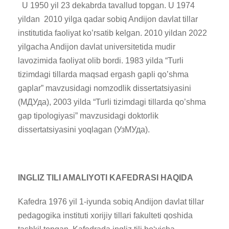
U 1950 yil 23 dekabrda tavallud topgan. U 1974
yildan 2010 yilga qadar sobiq Andijon davlat tillar
institutida faoliyat ko’rsatib kelgan. 2010 yildan 2022
yilgacha Andijon davlat universitetida mudir
lavozimida faoliyat olib bordi. 1983 yilda “Turli
tizimdagi tillarda maqsad ergash gapli qo’shma
gaplar” mavzusidagi nomzodlik dissertatsiyasini
(МДУда), 2003 yilda “Turli tizimdagi tillarda qo’shma
gap tipologiyasi” mavzusidagi doktorlik
dissertatsiyasini yoqlagan (УзМУда).
INGLIZ TILI
AMALIYOTI
KAFEDRASI HAQIDA
Kafedra 1976 yil 1-iyunda sobiq Andijon davlat tillar
pedagogika instituti xorijiy tillari fakulteti qoshida