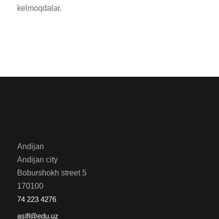
kelmoqdalar.
Andijan
Andijan city
Boburshokh street 5
170100
74 223 4276
asifl@edu.uz