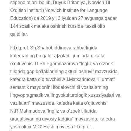
stipendiatlari bo‘lib, Buyuk Britaniya, Norvich Til
O‘qitish Instituti (Norwich Institute for Language
Education) da 2019 yil 3 iyuldan 27 avgustga qadar
144 soatlik malaka oshirish kursida taxsil olib
qaitdilar.
F.f.d.prof. Sh.Shahobiddinova rahbarligida
kafedraning bir qator a]zolari., jumladan, katta
o’qituvchisi D.Sh.Egamnazarova “Ingliz va o’zbek
tillarida gap bo’laklarining aktuallashuvi” mavzusida,
kafedra katta o’qituvchisi A.I.Matkarimova “Hurmat”
semantik maydonini ifodalovchi til vositalarning
lingvopragmatik va lingvokulturologik xususiyatlari va
vazifalari” mavzusida, kafedra katta o’qituvchisi
N.R.Mahmudova “Ingliz va o’zbek tillarida
gradatsiyaning qiyosiy tadqiqi” mavzusida, kafedra
yosh olimi M.G’.Hoshimov esa f.f.d.prof.