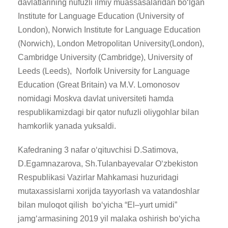
davlatlarining nufuzli ilmiy muassasalaridan bo‘lgan
Institute for Language Education (University of
London), Norwich Institute for Language Education
(Norwich), London Metropolitan University(London),
Cambridge University (Cambridge), University of
Leeds (Leeds), Norfolk University for Language
Education (Great Britain) va M.V. Lomonosov
nomidagi Moskva davlat universiteti hamda
respublikamizdagi bir qator nufuzli oliygohlar bilan
hamkorlik yanada yuksaldi.
Kafedraning 3 nafar o‘qituvchisi D.Satimova,
D.Egamnazarova, Sh.Tulanbayevalar O‘zbekiston
Respublikasi Vazirlar Mahkamasi huzuridagi
mutaxassislarni xorijda tayyorlash va vatandoshlar
bilan muloqot qilish bo‘yicha “El–yurt umidi”
jamg‘armasining 2019 yil malaka oshirish bo‘yicha