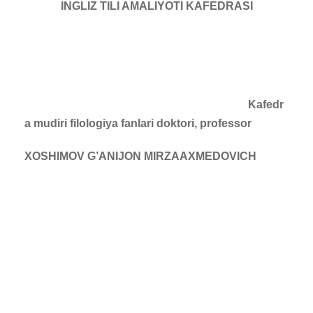
INGLIZ TILI
AMALIYOTI KAFEDRASI
Kafedr
a mudiri filologiya fanlari doktori, professor
XOS
H
IMOV G’ANIJON MIRZAAXMEDOVIC
H