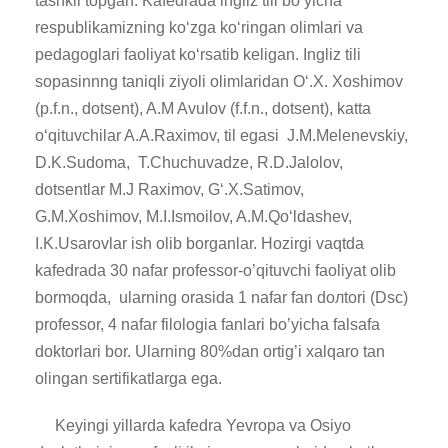
tashkil topgan. Kafedrada ingliz tili bo‘yicha
respublikamizning ko‘zga ko‘ringan olimlari va
pedagoglari faoliyat ko‘rsatib keligan. Ingliz tili
soрasinnng taniqli ziyoli olimlaridan O‘.X. Xoshimov
(p.f.n., dotsent), A.M Avulov (f.f.n., dotsent), katta
o‘qituvchilar A.A.Raximov, til egasi J.M.Melenevskiy,
D.K.Sudoma, T.Chuchuvadze, R.D.Jalolov,
dotsentlar M.J Raximov, G‘.X.Satimov,
G.M.Xoshimov, M.I.Ismoilov, A.M.Qo‘ldashev,
I.K.Usarovlar ish olib borganlar. Hozirgi vaqtda
kafedrada 30 nafar professor-o’qituvchi faoliyat olib
bormoqda, ularning orasida 1 nafar fan doлtori (Dsc)
professor, 4 nafar filologia fanlari bo’yicha falsafa
doktorlari bor. Ularning 80%dan ortig’i xalqaro tan
olingan sertifikatlarga ega.
Keyingi yillarda kafedra Yevropa va Osiyo