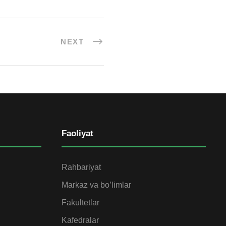
NEXT
Faoliyat
Rahbariyat
Markaz va bo’limlar
Fakultetlar
Kafedralar