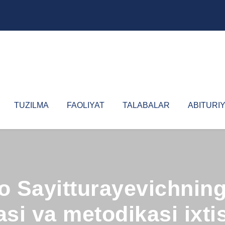
TUZILMA
FAOLIYAT
TALABALAR
ABITURI
o Sayitturayevichning
asi va metodikasi ixti