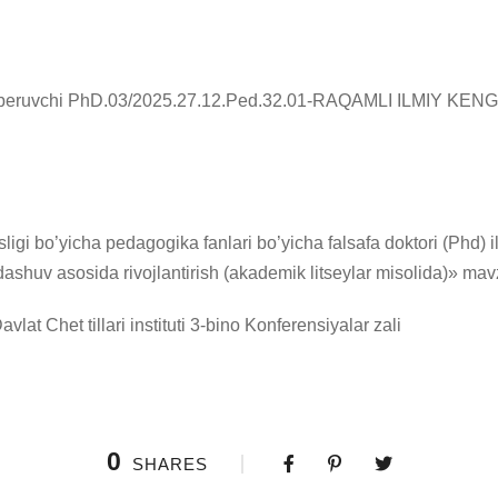
araja beruvchi PhD.03/2025.27.12.Ped.32.01-RAQAMLI ILMIY KENGA
ligi bo’yicha pedagogika fanlari bo’yicha falsafa doktori (Phd) il
dashuv asosida rivojlantirish (akademik litseylar misolida)» ma
at Chet tillari instituti 3-bino Konferensiyalar zali
0
SHARES