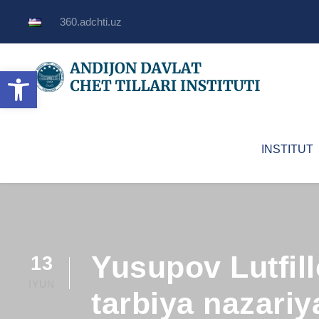
360.adchti.uz
Open toolbar
INSTITUT
Yusupov Lutfill
13
IYUN
tarbiya nazariy