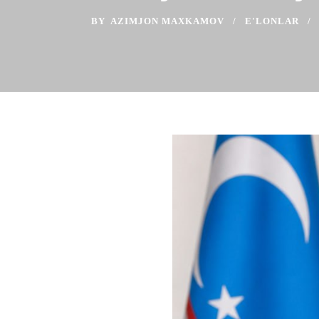
BY
AZIMJON MAXKAMOV
E'LONLAR