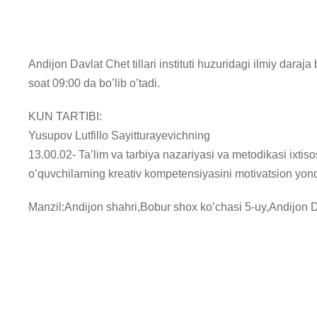
Andijon Davlat Chet tillari instituti huzuridagi ilmiy d
soat 09:00 da bo’lib o’tadi.
KUN TARTIBI:
Yusupov Lutfillo Sayitturayevichning
13.00.02- Ta’lim va tarbiya nazariyasi va metodikasi ixtisos
o’quvchilarning kreativ kompetensiyasini motivatsion yon
Manzil:Andijon shahri,Bobur shox ko’chasi 5-uy,Andijon Davl