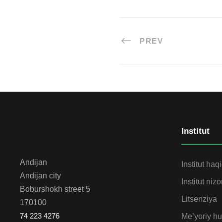
PREV
Institut
Andijan
Institut haq
Andijan city
Institut niz
Boburshokh street 5
Litsenziya
170100
74 223 4276
Me’yoriy huj