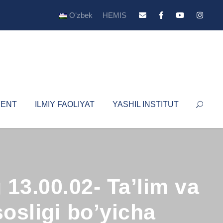
Oʻzbek
HEMIS
YENT
ILMIY FAOLIYAT
YASHIL INSTITUT
 13.00.02- Ta’lim va
sosligi bo’yicha