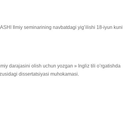
SHI Ilmiy seminarining navbatdagi yig’ilishi 18-iyun kuni
miy darajasini olish uchun yozgan » Ingliz tili o’rgatishda
vzusidagi dissertatsiyasi muhokamasi.