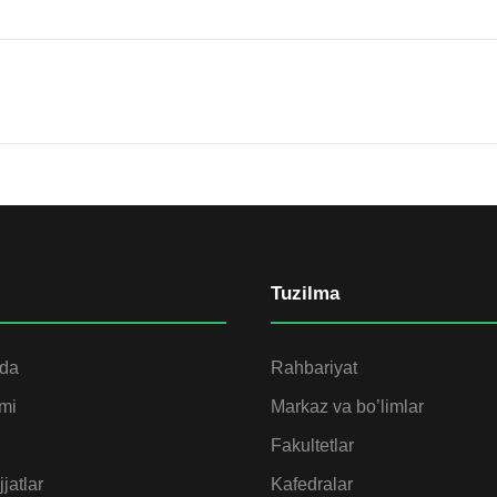
Tuzilma
ida
Rahbariyat
omi
Markaz va bo’limlar
Fakultetlar
jatlar
Kafedralar