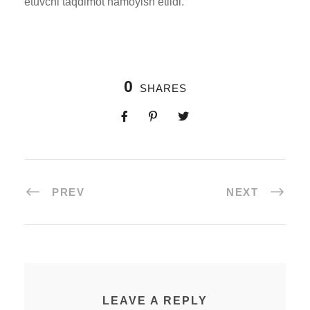
etuvchi taqdimot namoyish etildi.
0
SHARES
PREV
NEXT
LEAVE A REPLY