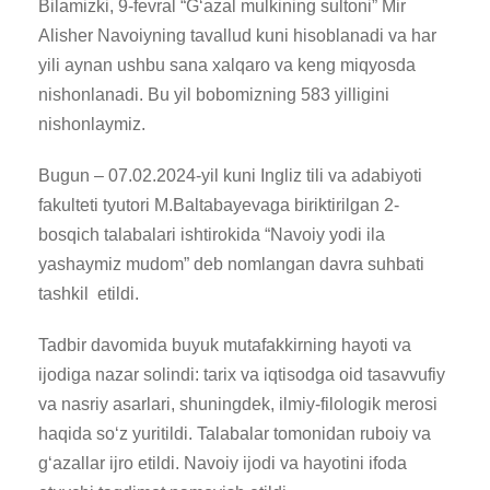
Bilamizki, 9-fevral “Gʻazal mulkining sultoni” Mir
Alisher Navoiyning tavallud kuni hisoblanadi va har
yili aynan ushbu sana xalqaro va keng miqyosda
nishonlanadi. Bu yil bobomizning 583 yilligini
nishonlaymiz.
Bugun – 07.02.2024-yil kuni Ingliz tili va adabiyoti
fakulteti tyutori M.Baltabayevaga biriktirilgan 2-
bosqich talabalari ishtirokida “Navoiy yodi ila
yashaymiz mudom” deb nomlangan davra suhbati
tashkil etildi.
Tadbir davomida buyuk mutafakkirning hayoti va
ijodiga nazar solindi: tarix va iqtisodga oid tasavvufiy
va nasriy asarlari, shuningdek, ilmiy-filologik merosi
haqida soʻz yuritildi. Talabalar tomonidan ruboiy va
gʻazallar ijro etildi. Navoiy ijodi va hayotini ifoda