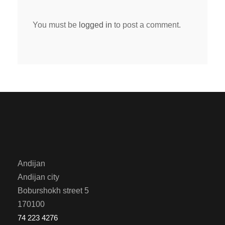
You must be
logged in
to post a comment.
Andijan
Andijan city
Boburshokh street 5
170100
74 223 4276