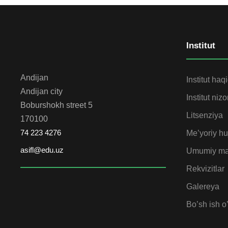
Institut
Andijan
Institut haq
Andijan city
Institut niz
Boburshokh street 5
Litsenziya
170100
74 223 4276
Me’yoriy huj
asifl@edu.uz
Umumiy ma
Rekvizitlar
Galereya
Bo’sh ish o’