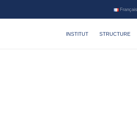
Françai
INSTITUT
STRUCTURE
que de la langue al