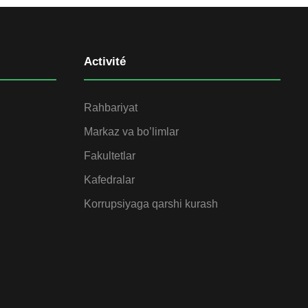
Activité
Rahbariyat
Markaz va bo’limlar
Fakultetlar
Kafedralar
Korrupsiyaga qarshi kurash