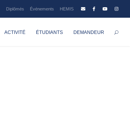
s
Diplômés
Événements
HEMIS
ACTIVITÉ
ÉTUDIANTS
DEMANDEUR
lemande