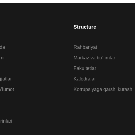
Structure
ida
Rahbariyat
omi
Markaz va bo’limlar
Fakultetlar
jatlar
Kafedralar
’lumot
Korrupsiyaga qarshi kurash
rinlari