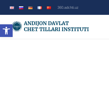
360.adchti.uz
Ouvrir la barre d’outils
Théorie et prati